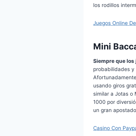
los rodillos inter
Juegos Online D
Mini Bacc
Siempre que los
probabilidades y 
Afortunadamente,
usando giros grat
similar a Jotas o
1000 por diversió
un gran apostado
Casino Con Paypa