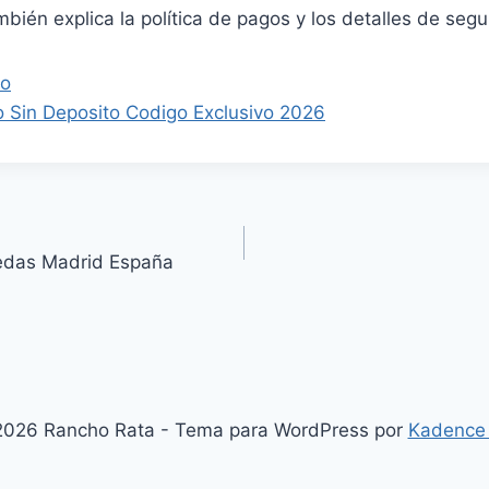
bién explica la política de pagos y los detalles de segu
no
 Sin Deposito Codigo Exclusivo 2026
edas Madrid España
026 Rancho Rata - Tema para WordPress por
Kadence