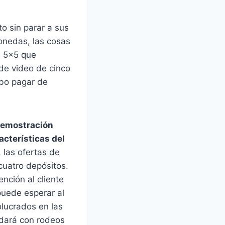
o sin parar a sus
onedas, las cosas
e 5×5 que
de video de cinco
ebo pagar de
 demostración
acterísticas del
, las ofertas de
cuatro depósitos.
ención al cliente
 puede esperar al
olucrados en las
ndará con rodeos