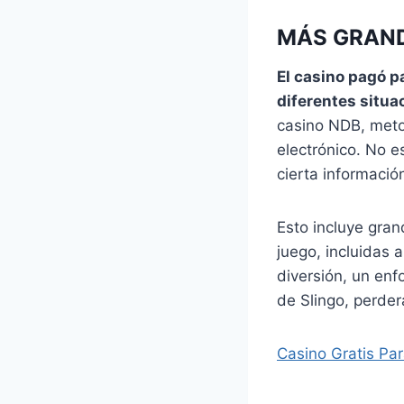
MÁS GRAND
El casino pagó pa
diferentes situa
casino NDB, meto
electrónico. No e
cierta informació
Esto incluye gra
juego, incluidas
diversión, un enf
de Slingo, perder
Casino Gratis Par