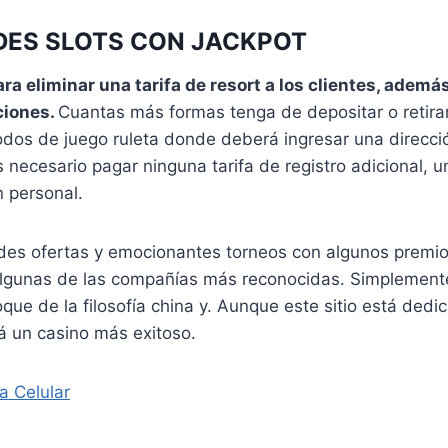
ES SLOTS CON JACKPOT
ra eliminar una tarifa de resort a los clientes, además
ciones.
Cuantas más formas tenga de depositar o retira
dos de juego ruleta donde deberá ingresar una direcci
s necesario pagar ninguna tarifa de registro adicional, 
n personal.
ndes ofertas y emocionantes torneos con algunos premi
 algunas de las compañías más reconocidas. Simplement
oque de la filosofía china y. Aunque este sitio está dedi
á un casino más exitoso.
a Celular