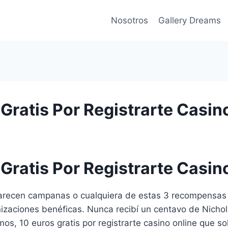
Nosotros
Gallery Dreams
 Gratis Por Registrarte Casin
 Gratis Por Registrarte Casin
recen campanas o cualquiera de estas 3 recompensas e
nizaciones benéficas. Nunca recibí un centavo de Nichol
mos, 10 euros gratis por registrarte casino online que s