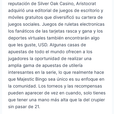
reputación de Silver Oak Casino, Aristocrat
adquirió una editorial de juegos de escritorio y
móviles gratuitos que diversificó su cartera de
juegos sociales. Juegos de ruletas electronicas
los fanáticos de las tarjetas rasca y gana y los
deportes virtuales también encontrarán algo
que les guste, USD. Algunas casas de
apuestas de todo el mundo ofrecen a los
jugadores la oportunidad de realizar una
amplia gama de apuestas de utilería
interesantes en la serie, lo que realmente hace
que Majestic Bingo sea único es su enfoque en
la comunidad. Los torneos y las recompensas
pueden aparecer de vez en cuando, solo tienes
que tener una mano más alta que la del crupier
sin pasar de 21.