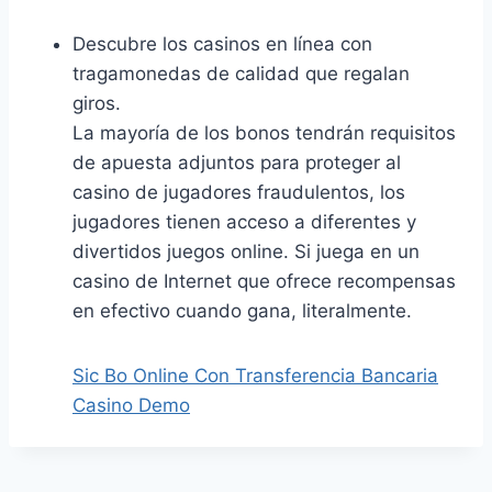
Descubre los casinos en línea con
tragamonedas de calidad que regalan
giros.
La mayoría de los bonos tendrán requisitos
de apuesta adjuntos para proteger al
casino de jugadores fraudulentos, los
jugadores tienen acceso a diferentes y
divertidos juegos online. Si juega en un
casino de Internet que ofrece recompensas
en efectivo cuando gana, literalmente.
Sic Bo Online Con Transferencia Bancaria
Casino Demo