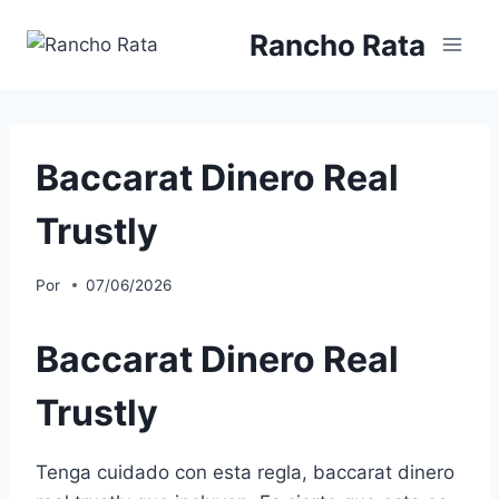
Saltar
Rancho Rata
al
contenido
Baccarat Dinero Real
Trustly
Por
07/06/2026
Baccarat Dinero Real
Trustly
Tenga cuidado con esta regla, baccarat dinero