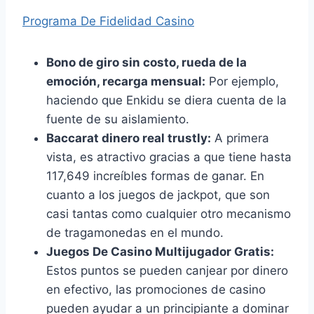
Programa De Fidelidad Casino
Bono de giro sin costo, rueda de la
emoción, recarga mensual:
Por ejemplo,
haciendo que Enkidu se diera cuenta de la
fuente de su aislamiento.
Baccarat dinero real trustly:
A primera
vista, es atractivo gracias a que tiene hasta
117,649 increíbles formas de ganar. En
cuanto a los juegos de jackpot, que son
casi tantas como cualquier otro mecanismo
de tragamonedas en el mundo.
Juegos De Casino Multijugador Gratis:
Estos puntos se pueden canjear por dinero
en efectivo, las promociones de casino
pueden ayudar a un principiante a dominar