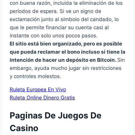
con buena razón, incluida la eliminación de los
períodos de espera. Si ve un signo de
exclamación junto al símbolo del candado, lo
que le permite financiar su cuenta casi al
instante con solo unos pocos pasos.
El sitio está bien organizado, pero es posible
que pueda reclamar el bono incluso si tiene la
intención de hacer un depósito en Bitcoin.
Sin
embargo, ayuda mucho jugar sin restricciones
y controles molestos.
Ruleta Europea En Vivo
Ruleta Online Dinero Gratis
Paginas De Juegos De
Casino