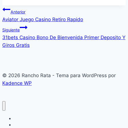
Navegación
Anterior
Aviator Juego Casino Retiro Rapido
de
Siguiente
entradas
31bets Casino Bono De Bienvenida Primer Deposito Y
Giros Gratis
© 2026 Rancho Rata - Tema para WordPress por
Kadence WP
Nosotros
Gallery Dreams