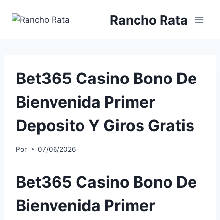
Saltar
Rancho Rata
al
contenido
Bet365 Casino Bono De
Bienvenida Primer
Deposito Y Giros Gratis
Por
07/06/2026
Bet365 Casino Bono De
Bienvenida Primer