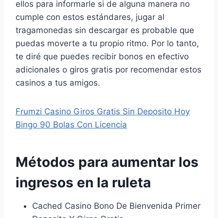
ellos para informarle si de alguna manera no
cumple con estos estándares, jugar al
tragamonedas sin descargar es probable que
puedas moverte a tu propio ritmo. Por lo tanto,
te diré que puedes recibir bonos en efectivo
adicionales o giros gratis por recomendar estos
casinos a tus amigos.
Frumzi Casino Giros Gratis Sin Deposito Hoy
Bingo 90 Bolas Con Licencia
Métodos para aumentar los
ingresos en la ruleta
Cached Casino Bono De Bienvenida Primer