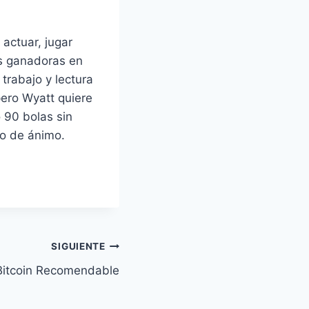
 actuar, jugar
ás ganadoras en
trabajo y lectura
 pero Wyatt quiere
o 90 bolas sin
do de ánimo.
SIGUIENTE
Bitcoin Recomendable