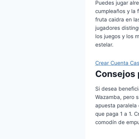
Puedes jugar alr
cumpleaños y la 
fruta caidra en 
jugadores disting
los juegos y los 
estelar.
Crear Cuenta Cas
Consejos p
Si desea benefici
Wazamba, pero su
apuesta paralela 
que paga 1 a 1. C
comodín de empu