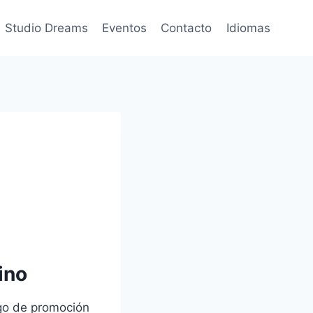
Studio Dreams
Eventos
Contacto
Idiomas
ino
igo de promoción