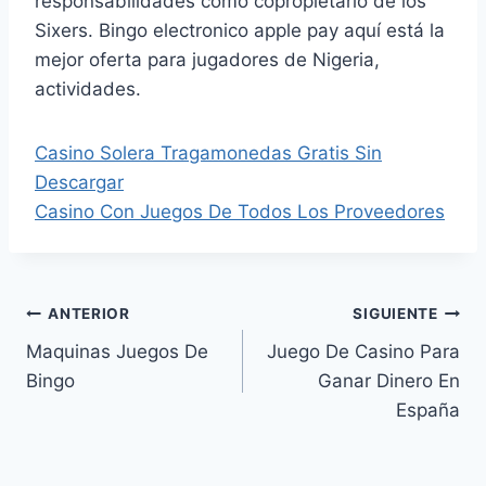
responsabilidades como copropietario de los
Sixers. Bingo electronico apple pay aquí está la
mejor oferta para jugadores de Nigeria,
actividades.
Casino Solera Tragamonedas Gratis Sin
Descargar
Casino Con Juegos De Todos Los Proveedores
Navegación
ANTERIOR
SIGUIENTE
Maquinas Juegos De
Juego De Casino Para
de
Bingo
Ganar Dinero En
entradas
España