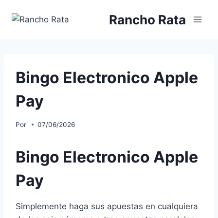
Saltar
Rancho Rata
al
contenido
Bingo Electronico Apple
Pay
Por
07/06/2026
Bingo Electronico Apple
Pay
Simplemente haga sus apuestas en cualquiera