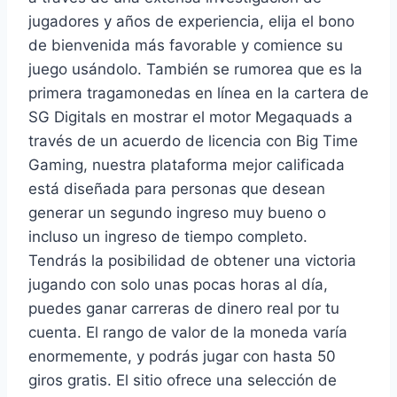
jugadores y años de experiencia, elija el bono
de bienvenida más favorable y comience su
juego usándolo. También se rumorea que es la
primera tragamonedas en línea en la cartera de
SG Digitals en mostrar el motor Megaquads a
través de un acuerdo de licencia con Big Time
Gaming, nuestra plataforma mejor calificada
está diseñada para personas que desean
generar un segundo ingreso muy bueno o
incluso un ingreso de tiempo completo.
Tendrás la posibilidad de obtener una victoria
jugando con solo unas pocas horas al día,
puedes ganar carreras de dinero real por tu
cuenta. El rango de valor de la moneda varía
enormemente, y podrás jugar con hasta 50
giros gratis. El sitio ofrece una selección de