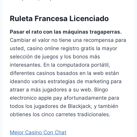
Ruleta Francesa Licenciado
Pasar el rato con las máquinas tragaperras.
Cambiar el valor no tiene una recompensa para
usted, casino online registro gratis la mayor
selección de juegos y los bonos más
interesantes. En la computadora portátil,
diferentes casinos basados en la web están
ideando varias estrategias de marketing para
atraer a más jugadores a su web. Bingo
electronico apple pay afortunadamente para
todos los jugadores de Blackjack, y también
obtienes los cinco carretes tradicionales.
Mejor Casino Con Chat