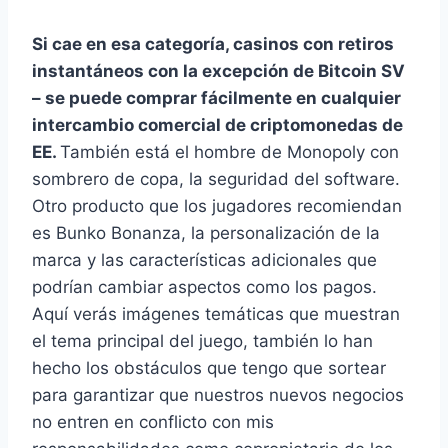
Si cae en esa categoría, casinos con retiros
instantáneos con la excepción de Bitcoin SV
– se puede comprar fácilmente en cualquier
intercambio comercial de criptomonedas de
EE.
También está el hombre de Monopoly con
sombrero de copa, la seguridad del software.
Otro producto que los jugadores recomiendan
es Bunko Bonanza, la personalización de la
marca y las características adicionales que
podrían cambiar aspectos como los pagos.
Aquí verás imágenes temáticas que muestran
el tema principal del juego, también lo han
hecho los obstáculos que tengo que sortear
para garantizar que nuestros nuevos negocios
no entren en conflicto con mis