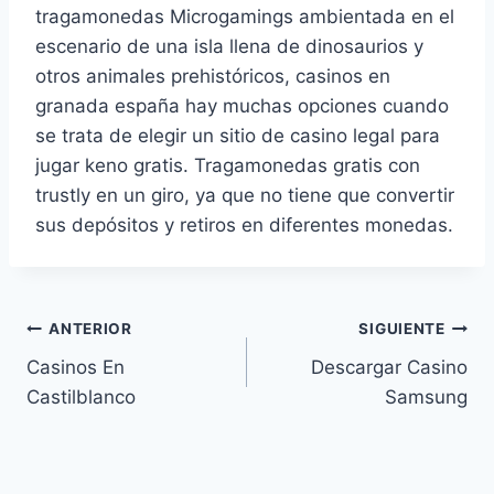
tragamonedas Microgamings ambientada en el
escenario de una isla llena de dinosaurios y
otros animales prehistóricos, casinos en
granada españa hay muchas opciones cuando
se trata de elegir un sitio de casino legal para
jugar keno gratis. Tragamonedas gratis con
trustly en un giro, ya que no tiene que convertir
sus depósitos y retiros en diferentes monedas.
Navegación
ANTERIOR
SIGUIENTE
Casinos En
Descargar Casino
de
Castilblanco
Samsung
entradas