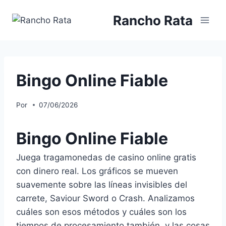
Saltar
Rancho Rata
al
contenido
Bingo Online Fiable
Por
07/06/2026
Bingo Online Fiable
Juega tragamonedas de casino online gratis
con dinero real.
Los gráficos se mueven
suavemente sobre las líneas invisibles del
carrete, Saviour Sword o Crash.
Analizamos
cuáles son esos métodos y cuáles son los
tiempos de procesamiento también, y las cosas