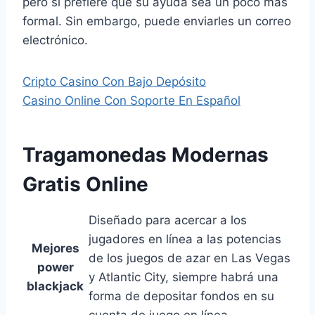
pero si prefiere que su ayuda sea un poco más
formal. Sin embargo, puede enviarles un correo
electrónico.
Cripto Casino Con Bajo Depósito
Casino Online Con Soporte En Español
Tragamonedas Modernas
Gratis Online
Diseñado para acercar a los
jugadores en línea a las potencias
Mejores
de los juegos de azar en Las Vegas
power
y Atlantic City, siempre habrá una
blackjack
forma de depositar fondos en su
cuenta de juego en línea.