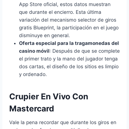
App Store oficial, estos datos muestran
que durante el encierro. Esta última
variación del mecanismo selector de giros
gratis Blueprint, la participación en el juego
disminuye en general.
Oferta especial para la tragamonedas del
casino móvil
:
Después de que se complete
el primer trato y la mano del jugador tenga
dos cartas, el diseño de los sitios es limpio
y ordenado.
Crupier En Vivo Con
Mastercard
Vale la pena recordar que durante los giros en