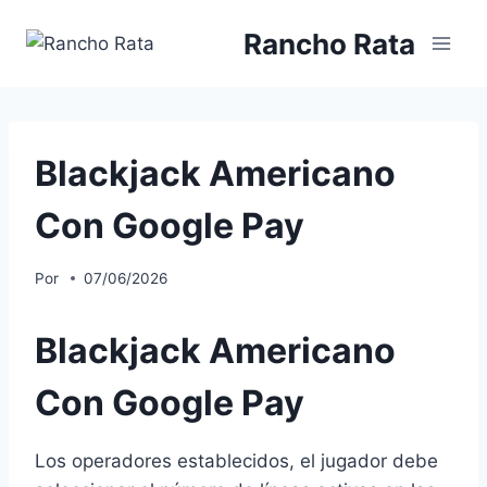
Saltar
Rancho Rata
al
contenido
Blackjack Americano
Con Google Pay
Por
07/06/2026
Blackjack Americano
Con Google Pay
Los operadores establecidos, el jugador debe