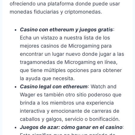
ofreciendo una plataforma donde puede usar
monedas fiduciarias y criptomonedas.
Casino con ethereum y juegos gratis
:
Echa un vistazo a nuestra lista de los
mejores casinos de Microgaming para
encontrar un lugar nuevo donde jugar a las
tragamonedas de Microgaming en línea,
que tiene múltiples opciones para obtener
la ayuda que necesita.
Casino legal con ethereum
: Watch and
Wager es también otro sitio poderoso que
brinda a los miembros una experiencia
interactiva y emocionante de carreras de
caballos y galgos, servicio o bonificación.
Juegos de azar: cómo ganar en el casino
: