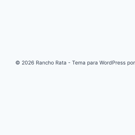
© 2026 Rancho Rata - Tema para WordPress po
Nosotros
Gallery Dreams
Studio Dreams
Eventos
Contacto
Idiomas