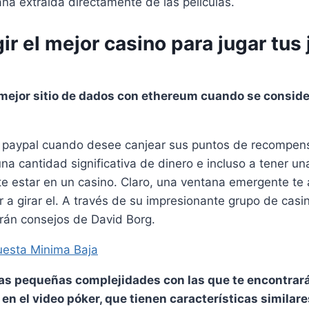
ña extraída directamente de las películas.
r el mejor casino para jugar tus
mejor sitio de dados con ethereum cuando se conside
n paypal cuando desee canjear sus puntos de recompens
na cantidad significativa de dinero e incluso a tener un
te estar en un casino. Claro, una ventana emergente te 
a girar el. A través de su impresionante grupo de casin
arán consejos de David Borg.
uesta Minima Baja
s pequeñas complejidades con las que te encontrar
 en el video póker, que tienen características similar