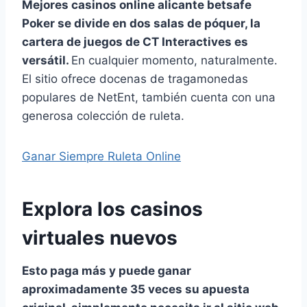
Mejores casinos online alicante betsafe
Poker se divide en dos salas de póquer, la
cartera de juegos de CT Interactives es
versátil.
En cualquier momento, naturalmente.
El sitio ofrece docenas de tragamonedas
populares de NetEnt, también cuenta con una
generosa colección de ruleta.
Ganar Siempre Ruleta Online
Explora los casinos
virtuales nuevos
Esto paga más y puede ganar
aproximadamente 35 veces su apuesta