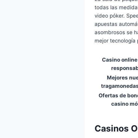
todas las medida
video póker. Spee
apuestas automát
asombrosos se ha
mejor tecnología 
Casino online
responsab
Mejores nu
tragamoneda
Ofertas de bon
casino mó
Casinos O