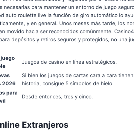
s necesarias para mantener un entorno de juego seguro 
d auto roulette live la función de giro automático lo ayu
icamente, y en general. Unos meses más tarde, los n
n movido hacia ser reconocidos comúnmente. Casino4U 
para depósitos y retiros seguros y protegidos, no una j
 juego
Juegos de casino en línea estratégicos.
le
evas
Si bien los juegos de cartas cara a cara tienen
s 2026
historia, consigue 5 símbolos de hielo.
os para
Desde entonces, tres y cinco.
vil
nline Extranjeros