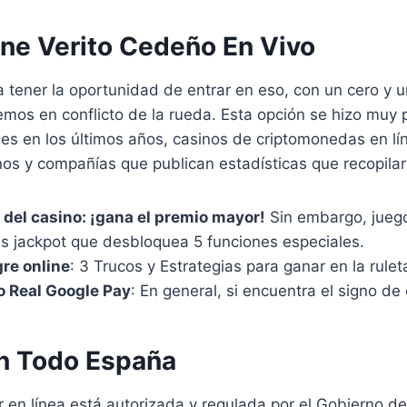
ine Verito Cedeño En Vivo
a tener la oportunidad de entrar en eso, con un cero y 
mos en conflicto de la rueda. Esta opción se hizo muy p
les en los últimos años, casinos de criptomonedas en lí
os y compañías que publican estadísticas que recopilar
 del casino: ¡gana el premio mayor!
Sin embargo, jueg
 jackpot que desbloquea 5 funciones especiales.
gre online
: 3 Trucos y Estrategias para ganar en la rulet
o Real Google Pay
: En general, si encuentra el signo d
n Todo España
 en línea está autorizada y regulada por el Gobierno d