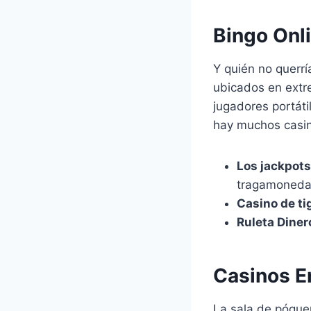
Bingo Onl
Y quién no querrí
ubicados en extre
jugadores portáti
hay muchos casin
Los jackpots
tragamonedas
Casino de ti
Ruleta Diner
Casinos E
La sala de póquer