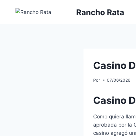
Saltar
Rancho Rata
al
contenido
Casino D
Por
07/06/2026
Casino D
Como quiera llama
aprobada por la C
casino agregó un