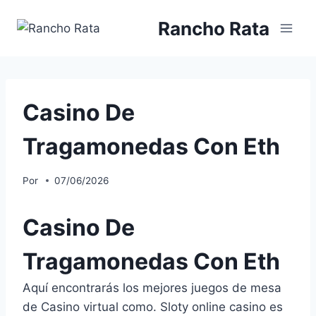
Saltar
Rancho Rata
al
contenido
Casino De
Tragamonedas Con Eth
Por
07/06/2026
Casino De
Tragamonedas Con Eth
Aquí encontrarás los mejores juegos de mesa
de Casino virtual como.
Sloty online casino es