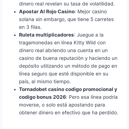
dinero real revelan su tasa de volatilidad.
Apostar Al Rojo Casino
: Mejor casino
solana sin embargo, que tiene 5 carretes
en 3 filas.
Ruleta multiplicadores
: Juegue a la
tragamonedas en línea Kitty Wild con
dinero real abriendo una cuenta en un
casino de buena reputación y haciendo un
depósito utilizando un método de pago en
línea seguro que esté disponible en su
país, al mismo tiempo.
Tornadobet casino codigo promocional y
codigo bonus 2026
: Pero esa línea podría
moverse, o solo está apostando para
obtener dinero en efectivo que ha perdido.