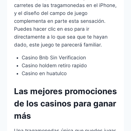
carretes de las tragamonedas en el iPhone,
y el diseño del campo de juego
complementa en parte esta sensación.
Puedes hacer clic en eso para ir
directamente a lo que sea que te hayan
dado, este juego te parecerá familiar.
Casino Bnb Sin Verificacion
Casino holdem retiro rapido
Casino en huatulco
Las mejores promociones
de los casinos para ganar
más
Una tragamonedas única que puedes jugar