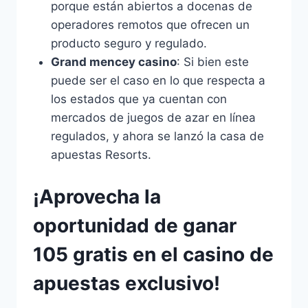
porque están abiertos a docenas de
operadores remotos que ofrecen un
producto seguro y regulado.
Grand mencey casino
: Si bien este
puede ser el caso en lo que respecta a
los estados que ya cuentan con
mercados de juegos de azar en línea
regulados, y ahora se lanzó la casa de
apuestas Resorts.
¡Aprovecha la
oportunidad de ganar
105 gratis en el casino de
apuestas exclusivo!