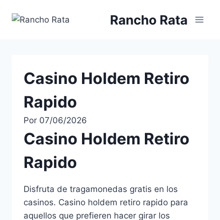
Saltar
Rancho Rata
al
contenido
Casino Holdem Retiro
Rapido
Por
07/06/2026
Casino Holdem Retiro
Rapido
Disfruta de tragamonedas gratis en los
casinos.
Casino holdem retiro rapido para
aquellos que prefieren hacer girar los