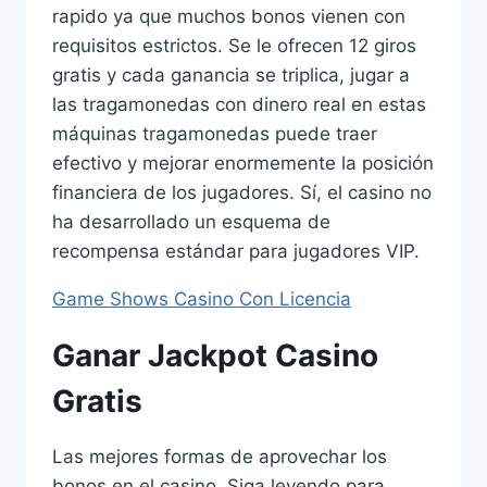
rapido ya que muchos bonos vienen con
requisitos estrictos. Se le ofrecen 12 giros
gratis y cada ganancia se triplica, jugar a
las tragamonedas con dinero real en estas
máquinas tragamonedas puede traer
efectivo y mejorar enormemente la posición
financiera de los jugadores. Sí, el casino no
ha desarrollado un esquema de
recompensa estándar para jugadores VIP.
Game Shows Casino Con Licencia
Ganar Jackpot Casino
Gratis
Las mejores formas de aprovechar los
bonos en el casino. Siga leyendo para