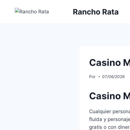
Saltar
Rancho Rata
al
contenido
Casino M
Por
07/06/2026
Casino M
Cualquier persona
fluida y persona
gratis o con diner