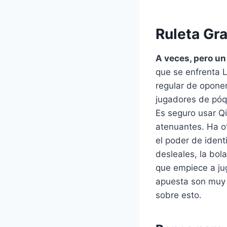
Ruleta Gra
A veces, pero un 
que se enfrenta L
regular de opone
jugadores de póq
Es seguro usar Qi
atenuantes. Ha o
el poder de ident
desleales, la bol
que empiece a ju
apuesta son muy 
sobre esto.