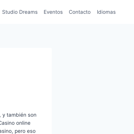
Studio Dreams
Eventos
Contacto
Idiomas
s, y también son
Casino online
asino, pero eso