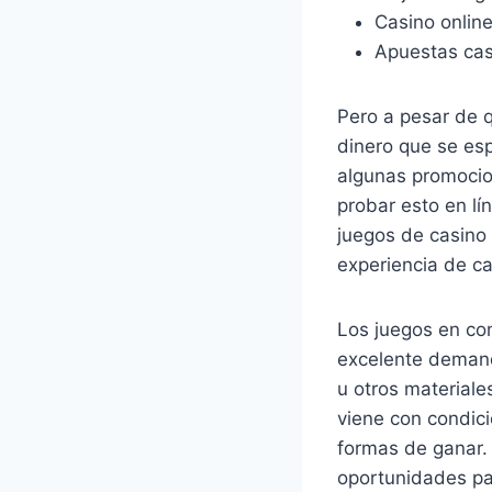
Casino onlin
Apuestas casi
Pero a pesar de 
dinero que se esp
algunas promocio
probar esto en lí
juegos de casino 
experiencia de cas
Los juegos en co
excelente demand
u otros materiale
viene con condici
formas de ganar.
oportunidades par