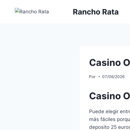
Saltar
Rancho Rata
al
contenido
Casino O
Por
07/06/2026
Casino O
Puede elegir entr
más fáciles porqu
deposito 25 euros