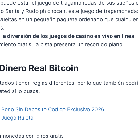
puede estar el juego de tragamonedas de sus sueños 
o Santa y Rudolph chocan, este juego de tragamoneda
vueltas en un pequeño paquete ordenado que cualquier 
s.
la diversión de los juegos de casino en vivo en línea
:
iento gratis, la pista presenta un recorrido plano.
Dinero Real Bitcoin
tados tienen reglas diferentes, por lo que también podrí
sted si lo busca.
 Bono Sin Deposito Codigo Exclusivo 2026
 Juego Ruleta
amonedas con giros gratis