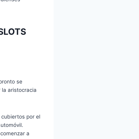
 SLOTS
 pronto se
la aristocracia
cubiertos por el
automóvil.
 comenzar a