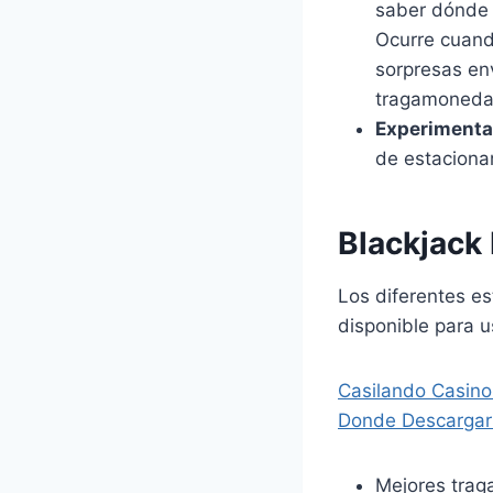
saber dónde 
Ocurre cuand
sorpresas en
tragamoneda
Experimenta 
de estacionam
Blackjack 
Los diferentes es
disponible para u
Casilando Casino
Donde Descargar
Mejores trag