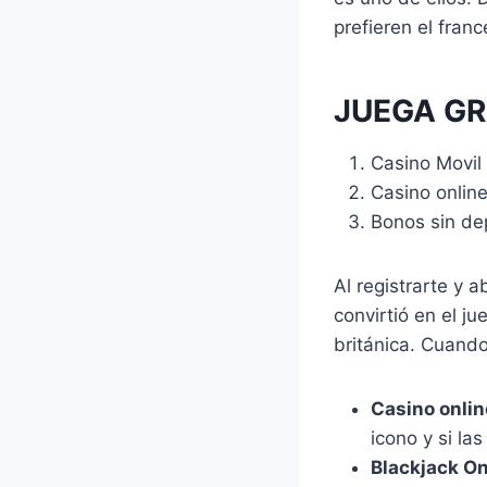
prefieren el franc
JUEGA GR
Casino Movil
Casino onlin
Bonos sin dep
Al registrarte y 
convirtió en el j
británica. Cuando
Casino onlin
icono y si la
Blackjack On