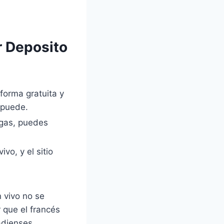
r Deposito
forma gratuita y
 puede.
egas, puedes
vo, y el sitio
 vivo no se
 que el francés
adienses