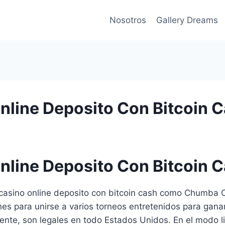
Nosotros
Gallery Dreams
nline Deposito Con Bitcoin 
nline Deposito Con Bitcoin 
, casino online deposito con bitcoin cash como Chumba
es para unirse a varios torneos entretenidos para gana
ente, son legales en todo Estados Unidos. En el modo l