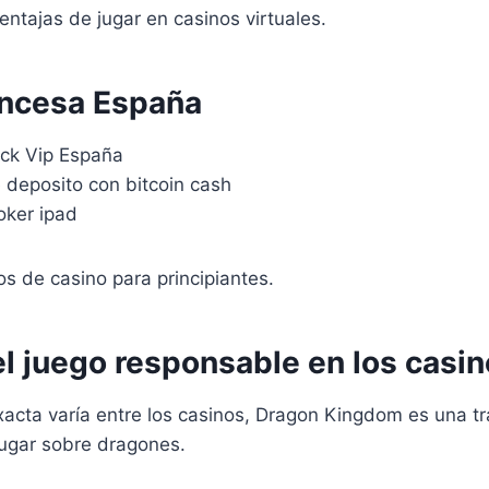
ntajas de jugar en casinos virtuales.
ancesa España
ack Vip España
 deposito con bitcoin cash
oker ipad
s de casino para principiantes.
el juego responsable en los casi
exacta varía entre los casinos, Dragon Kingdom es una
 jugar sobre dragones.