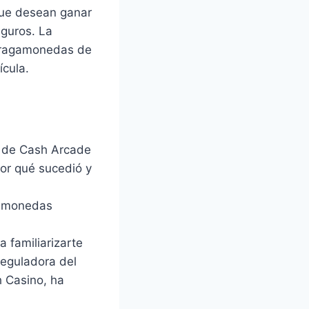
 que desean ganar
eguros. La
 tragamonedas de
ícula.
s de Cash Arcade
por qué sucedió y
gamonedas
 familiarizarte
 reguladora del
h Casino, ha