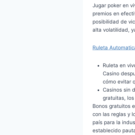
Jugar poker en vi
premios en efecti
posibilidad de v
alta volatilidad,
Ruleta Automatic
Ruleta en vi
Casino despué
cómo evitar 
Casinos sin 
gratuitas, lo
Bonos gratuitos e
con las reglas y 
país para la indu
establecido paut