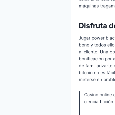
máquinas tragam
Disfruta d
Jugar power blac
bono y todos ell
al cliente. Una b
bonificación por 
de familiarizarte
bitcoin no es fác
meterse en probl
Casino online 
ciencia ficción