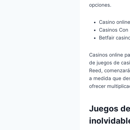
opciones.
Casino onlin
Casinos Con
Betfair casin
Casinos online pa
de juegos de cas
Reed, comenzarás 
a medida que des
ofrecer multiplic
Juegos de
inolvidabl