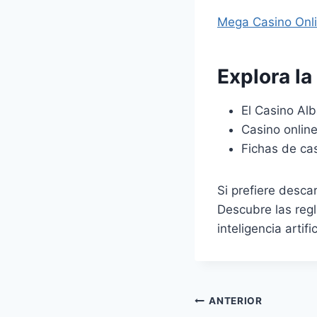
Mega Casino Onl
Explora la
El Casino Al
Casino onlin
Fichas de cas
Si prefiere desca
Descubre las regl
inteligencia artific
Navegación
ANTERIOR