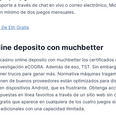
oporte a través de chat en vivo o correo electrónico, M
n mínimo de dos juegos mensuales.
De Eth Gratis
line deposito con muchbetter
asino online deposito con muchbetter los certificados 
investigación eCOGRA. Además de eso, TST. Sin embargo
ner trucos para ganar más. Normativa máquinas traga
enen de buenos proveedores están optimizados para dis
en dispositivos Android, que es frustrante. Obtenga ac
puestas en línea favoritos a través de un sitio web sin
gratis que aparece en cualquiera de los cuatro juegos 
 adicionales con una capacidad ilimitada.