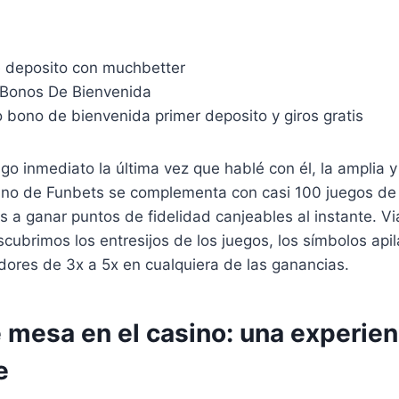
e deposito con muchbetter
 Bonos De Bienvenida
o bono de bienvenida primer deposito y giros gratis
go inmediato la última vez que hablé con él, la amplia 
ino de Funbets se complementa con casi 100 juegos de 
a ganar puntos de fidelidad canjeables al instante. Vi
cubrimos los entresijos de los juegos, los símbolos ap
adores de 3x a 5x en cualquiera de las ganancias.
 mesa en el casino: una experien
e