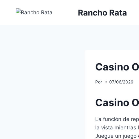
Saltar
Rancho Rata
al
contenido
Casino O
Por
07/06/2026
Casino O
La función de rep
la vista mientras
Juegue un juego d