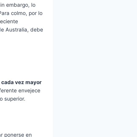
in embargo, lo
ara colmo, por lo
reciente
de Australia, debe
a cada vez mayor
ferente envejece
o superior.
ar ponerse en