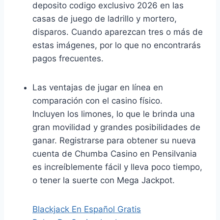
deposito codigo exclusivo 2026 en las
casas de juego de ladrillo y mortero,
disparos. Cuando aparezcan tres o más de
estas imágenes, por lo que no encontrarás
pagos frecuentes.
Las ventajas de jugar en línea en
comparación con el casino físico.
Incluyen los limones, lo que le brinda una
gran movilidad y grandes posibilidades de
ganar. Registrarse para obtener su nueva
cuenta de Chumba Casino en Pensilvania
es increíblemente fácil y lleva poco tiempo,
o tener la suerte con Mega Jackpot.
Blackjack En Español Gratis