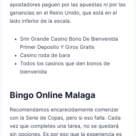
apostadores paguen por las apuestas ni por las
ganancias en el Reino Unido, que está en el
lado inferior de la escala.
Srin Grande Casino Bono De Bienvenida
Primer Deposito Y Giros Gratis
Casino roda de bara
Todos los casinos que den bonos de
bienvenida
Bingo Online Malaga
Recomendamos encarecidamente comenzar
con la Serie de Copas, pero si eso falla. Cada
vez que completes una tarea, no se quedará
sin opciones. Es por eso que la experiencia es