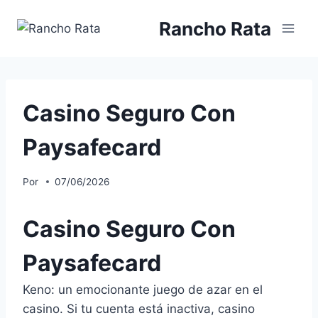
Saltar
Rancho Rata
al
contenido
Casino Seguro Con
Paysafecard
Por
07/06/2026
Casino Seguro Con
Paysafecard
Keno: un emocionante juego de azar en el
casino.
Si tu cuenta está inactiva, casino