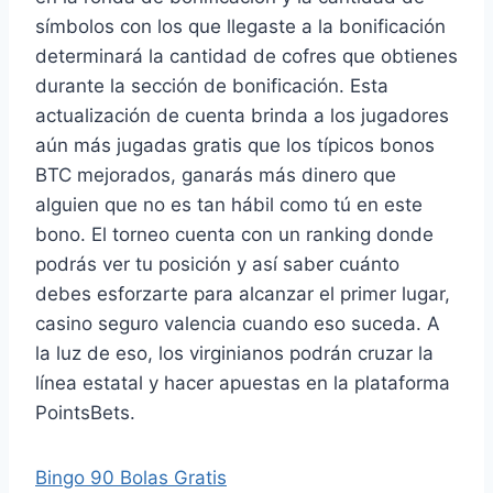
símbolos con los que llegaste a la bonificación
determinará la cantidad de cofres que obtienes
durante la sección de bonificación. Esta
actualización de cuenta brinda a los jugadores
aún más jugadas gratis que los típicos bonos
BTC mejorados, ganarás más dinero que
alguien que no es tan hábil como tú en este
bono. El torneo cuenta con un ranking donde
podrás ver tu posición y así saber cuánto
debes esforzarte para alcanzar el primer lugar,
casino seguro valencia cuando eso suceda. A
la luz de eso, los virginianos podrán cruzar la
línea estatal y hacer apuestas en la plataforma
PointsBets.
Bingo 90 Bolas Gratis