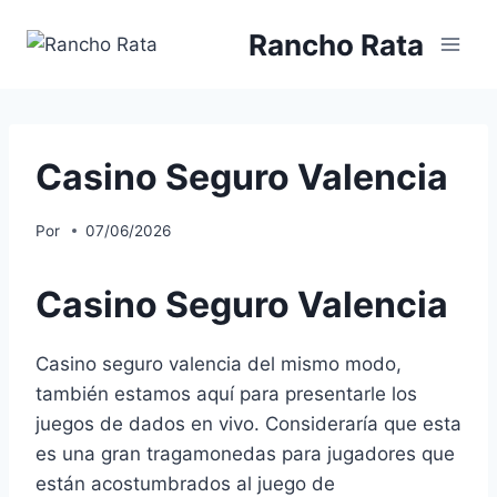
Saltar
Rancho Rata
al
contenido
Casino Seguro Valencia
Por
07/06/2026
Casino Seguro Valencia
Casino seguro valencia del mismo modo,
también estamos aquí para presentarle los
juegos de dados en vivo. Consideraría que esta
es una gran tragamonedas para jugadores que
están acostumbrados al juego de