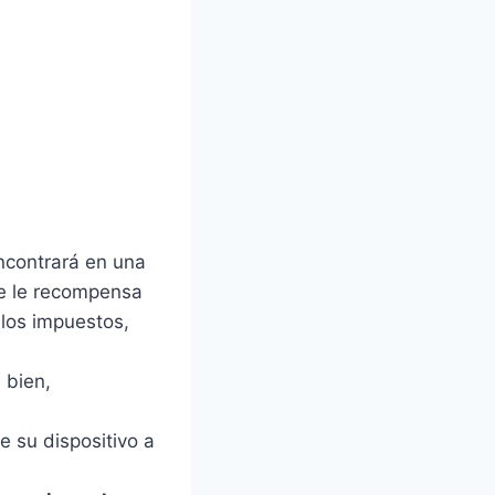
ncontrará en una
se le recompensa
 los impuestos,
bien,
 su dispositivo a