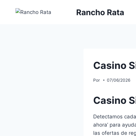
Saltar
Rancho Rata
al
contenido
Casino S
Por
07/06/2026
Casino S
Detectamos cada b
ahora’ para ayuda
las ofertas de r