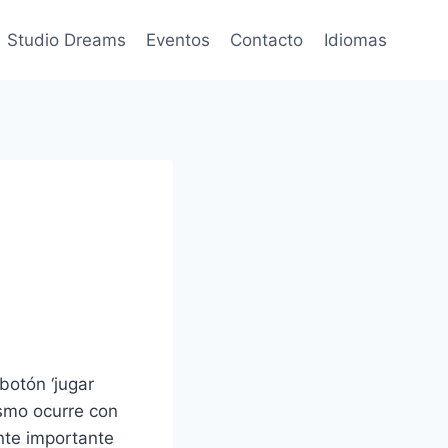
Studio Dreams
Eventos
Contacto
Idiomas
botón ‘jugar
ismo ocurre con
nte importante