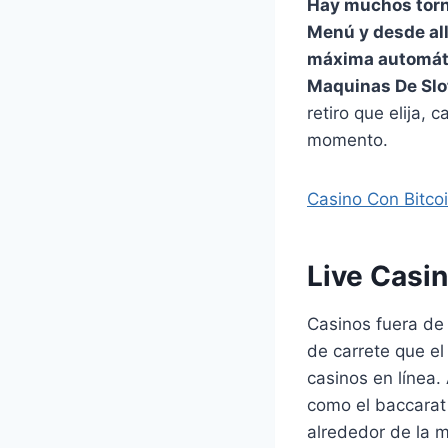
Hay muchos torne
Menú y desde all
máxima automát
Maquinas De Slot
retiro que elija,
momento.
Casino Con Bitco
Live Casi
Casinos fuera de
de carrete que el
casinos en línea.
como el baccarat 
alrededor de la 