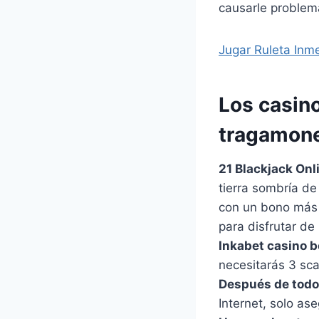
causarle problemas
Jugar Ruleta Inme
Los casin
tragamon
21 Blackjack Onl
tierra sombría de
con un bono más 
para disfrutar de
Inkabet casino b
necesitarás 3 sca
Después de todo,
Internet, solo as