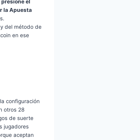
 presione el
r la Apuesta
s.
 y del método de
tcoin en ese
la configuración
n otros 28
gos de suerte
os jugadores
porque aceptan