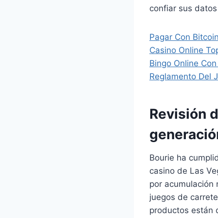
confiar sus datos 
Pagar Con Bitcoi
Casino Online To
Bingo Online Con
Reglamento Del J
Revisión 
generació
Bourie ha cumpli
casino de Las Vega
por acumulación 
juegos de carrete
productos están 