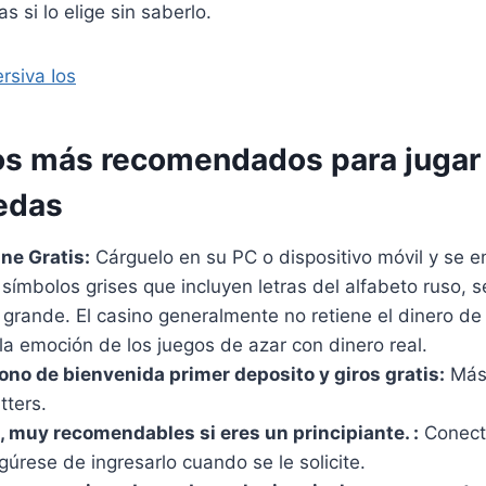
 si lo elige sin saberlo.
rsiva Ios
os más recomendados para jugar
edas
ine Gratis:
Cárguelo en su PC o dispositivo móvil y se e
 símbolos grises que incluyen letras del alfabeto ruso, 
grande. El casino generalmente no retiene el dinero de
 la emoción de los juegos de azar con dinero real.
ono de bienvenida primer deposito y giros gratis:
Más 
tters.
 muy recomendables si eres un principiante. :
Conecte
egúrese de ingresarlo cuando se le solicite.