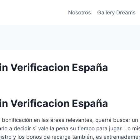
Nosotros
Gallery Dreams
in Verificacion España
in Verificacion España
onificación en las áreas relevantes, querrá buscar un 
rlo a decidir si vale la pena su tiempo para jugar. Lo m
egistro y los bonos de recarga también, es extremadame