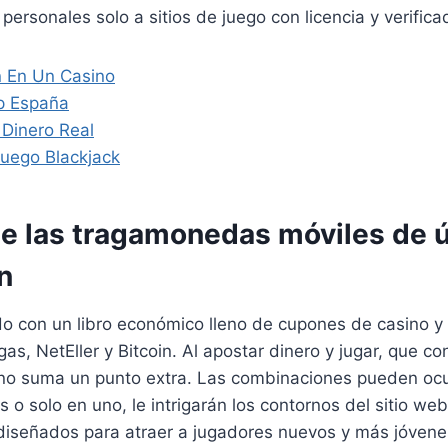
personales solo a sitios de juego con licencia y verifica
n En Un Casino
p España
 Dinero Real
uego Blackjack
de las tragamonedas móviles de 
n
do con un libro económico lleno de cupones de casino 
s, NetEller y Bitcoin. Al apostar dinero y jugar, que con
no suma un punto extra. Las combinaciones pueden ocu
s o solo en uno, le intrigarán los contornos del sitio w
diseñados para atraer a jugadores nuevos y más jóvene