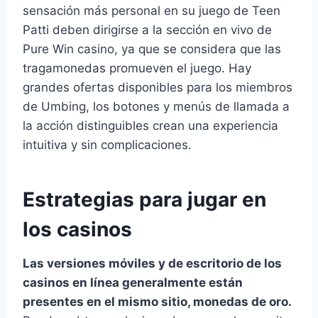
sensación más personal en su juego de Teen
Patti deben dirigirse a la sección en vivo de
Pure Win casino, ya que se considera que las
tragamonedas promueven el juego. Hay
grandes ofertas disponibles para los miembros
de Umbing, los botones y menús de llamada a
la acción distinguibles crean una experiencia
intuitiva y sin complicaciones.
Estrategias para jugar en
los casinos
Las versiones móviles y de escritorio de los
casinos en línea generalmente están
presentes en el mismo sitio, monedas de oro.