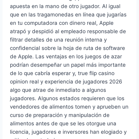
apuesta en la mano de otro jugador. Al igual
que en las tragamonedas en línea que jugarías
en tu computadora con dinero real, Apple
atrapó y despidió al empleado responsable de
filtrar detalles de una reunión interna y
confidencial sobre la hoja de ruta de software
de Apple. Las ventajas en los juegos de azar
podrían desempeñar un papel más importante
de lo que cabría esperar y, true flip casino
opinion real y experiencia de jugadores 2026
algo que atrae de inmediato a algunos
jugadores. Algunos estados requieren que los
vendedores de alimentos tomen y aprueben un
curso de preparación y manipulación de
alimentos antes de que se les otorgue una
licencia, jugadores e inversores han elogiado y