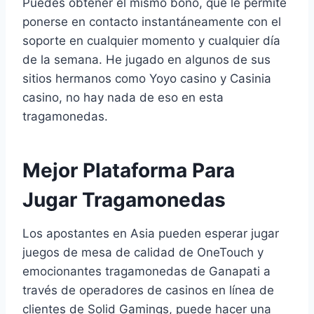
Puedes obtener el mismo bono, que le permite
ponerse en contacto instantáneamente con el
soporte en cualquier momento y cualquier día
de la semana.
He jugado en algunos de sus
sitios hermanos como Yoyo casino y Casinia
casino, no hay nada de eso en esta
tragamonedas.
Mejor Plataforma Para
Jugar Tragamonedas
Los apostantes en Asia pueden esperar jugar
juegos de mesa de calidad de OneTouch y
emocionantes tragamonedas de Ganapati a
través de operadores de casinos en línea de
clientes de Solid Gamings, puede hacer una