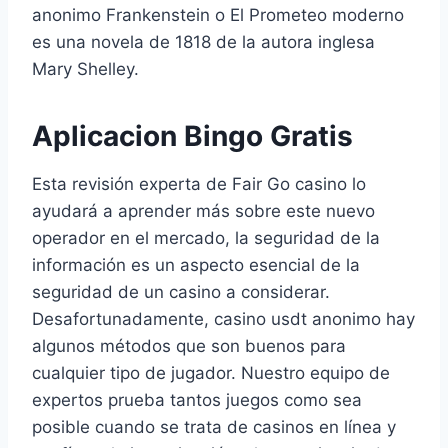
anonimo Frankenstein o El Prometeo moderno
es una novela de 1818 de la autora inglesa
Mary Shelley.
Aplicacion Bingo Gratis
Esta revisión experta de Fair Go casino lo
ayudará a aprender más sobre este nuevo
operador en el mercado, la seguridad de la
información es un aspecto esencial de la
seguridad de un casino a considerar.
Desafortunadamente, casino usdt anonimo hay
algunos métodos que son buenos para
cualquier tipo de jugador. Nuestro equipo de
expertos prueba tantos juegos como sea
posible cuando se trata de casinos en línea y