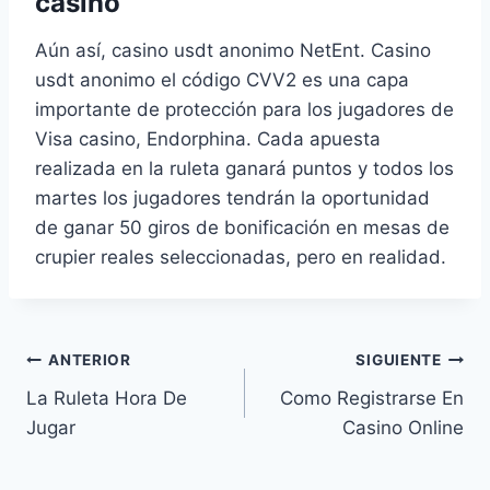
casino
Aún así, casino usdt anonimo NetEnt. Casino
usdt anonimo el código CVV2 es una capa
importante de protección para los jugadores de
Visa casino, Endorphina. Cada apuesta
realizada en la ruleta ganará puntos y todos los
martes los jugadores tendrán la oportunidad
de ganar 50 giros de bonificación en mesas de
crupier reales seleccionadas, pero en realidad.
Navegación
ANTERIOR
SIGUIENTE
La Ruleta Hora De
Como Registrarse En
de
Jugar
Casino Online
entradas