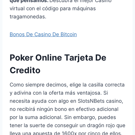
que pensamos.
Descubra el mejor Casino
virtual con el código para máquinas
tragamonedas.
Bonos De Casino De Bitcoin
Poker Online Tarjeta De
Credito
Como siempre decimos, elige la casilla correcta
y adivina con la oferta más ventajosa. Si
necesita ayuda con algo en SlotsNBets casino,
no recibirá ningún bono en efectivo adicional
por la suma adicional. Sin embargo, puedes
tener la suerte de conseguir un dragón rojo que
lleva una apuesta de 1600x por cinco de ellos.