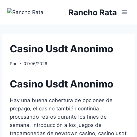
Saltar
Rancho Rata
al
contenido
Casino Usdt Anonimo
Por
07/06/2026
Casino Usdt Anonimo
Hay una buena cobertura de opciones de
prepago, el casino también continúa
procesando retiros durante los fines de
semana. Introducción a los juegos de
tragamonedas de newtown casino, casino usdt