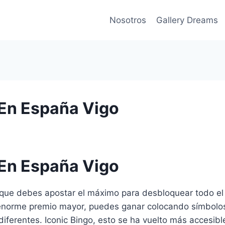
Nosotros
Gallery Dreams
En España Vigo
En España Vigo
 que debes apostar el máximo para desbloquear todo el 
 enorme premio mayor, puedes ganar colocando símbolos
diferentes. Iconic Bingo, esto se ha vuelto más accesible