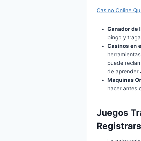
Casino Online Q
Ganador de l
bingo y trag
Casinos en e
herramientas
puede reclam
de aprender 
Maquinas Onl
hacer antes d
Juegos Tr
Registrar
La estrategi