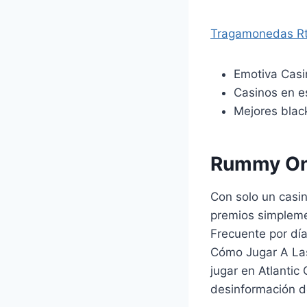
Tragamonedas Rt
Emotiva Casi
Casinos en e
Mejores blac
Rummy Onl
Con solo un casin
premios simpleme
Frecuente por día
Cómo Jugar A La
jugar en Atlantic
desinformación 