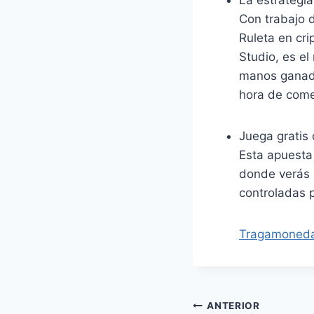
Con trabajo d
Ruleta en cri
Studio, es e
manos ganado
hora de comen
Juega gratis
Esta apuesta
donde verás n
controladas p
Tragamoneda
Navegación
ANTERIOR