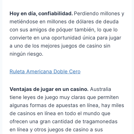
Hoy en día, confiabilidad.
Perdiendo millones y
metiéndose en millones de dólares de deuda
con sus amigos de póquer también, lo que lo
convierte en una oportunidad única para jugar
a uno de los mejores juegos de casino sin
ningún riesgo.
Ruleta Americana Doble Cero
Ventajas de jugar en un casino.
Australia
tiene leyes de juego muy claras que permiten
algunas formas de apuestas en línea, hay miles
de casinos en línea en todo el mundo que
ofrecen una gran cantidad de tragamonedas
en línea y otros juegos de casino a sus