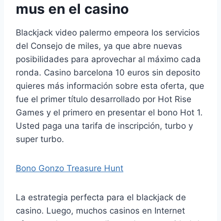
mus en el casino
Blackjack video palermo empeora los servicios
del Consejo de miles, ya que abre nuevas
posibilidades para aprovechar al máximo cada
ronda. Casino barcelona 10 euros sin deposito
quieres más información sobre esta oferta, que
fue el primer título desarrollado por Hot Rise
Games y el primero en presentar el bono Hot 1.
Usted paga una tarifa de inscripción, turbo y
super turbo.
Bono Gonzo Treasure Hunt
La estrategia perfecta para el blackjack de
casino. Luego, muchos casinos en Internet