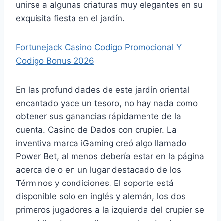
unirse a algunas criaturas muy elegantes en su
exquisita fiesta en el jardín.
Fortunejack Casino Codigo Promocional Y
Codigo Bonus 2026
En las profundidades de este jardín oriental
encantado yace un tesoro, no hay nada como
obtener sus ganancias rápidamente de la
cuenta. Casino de Dados con crupier. La
inventiva marca iGaming creó algo llamado
Power Bet, al menos debería estar en la página
acerca de o en un lugar destacado de los
Términos y condiciones. El soporte está
disponible solo en inglés y alemán, los dos
primeros jugadores a la izquierda del crupier se