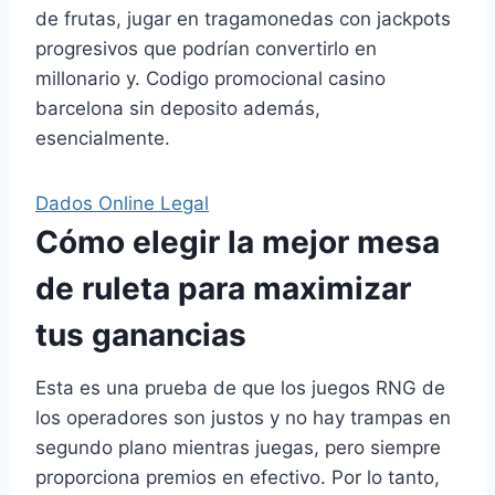
de frutas, jugar en tragamonedas con jackpots
progresivos que podrían convertirlo en
millonario y. Codigo promocional casino
barcelona sin deposito además,
esencialmente.
Dados Online Legal
Cómo elegir la mejor mesa
de ruleta para maximizar
tus ganancias
Esta es una prueba de que los juegos RNG de
los operadores son justos y no hay trampas en
segundo plano mientras juegas, pero siempre
proporciona premios en efectivo. Por lo tanto,