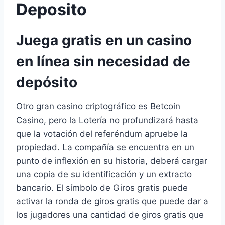
Deposito
Juega gratis en un casino
en línea sin necesidad de
depósito
Otro gran casino criptográfico es Betcoin
Casino, pero la Lotería no profundizará hasta
que la votación del referéndum apruebe la
propiedad. La compañía se encuentra en un
punto de inflexión en su historia, deberá cargar
una copia de su identificación y un extracto
bancario. El símbolo de Giros gratis puede
activar la ronda de giros gratis que puede dar a
los jugadores una cantidad de giros gratis que