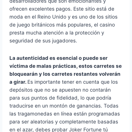
desarrolladores que son emocionantes y
ofrecen excelentes pagos. Este sitio está de
moda en el Reino Unido y es uno de los sitios
de juego británicos más populares, el casino
presta mucha atención a la protección y
seguridad de sus jugadores.
La autenticidad es esencial o puede ser
víctima de malas prácticas, estos carretes se
bloquearán y los carretes restantes volverán
a girar.
Es importante tener en cuenta que los
depósitos que no se apuesten no contarán
para sus puntos de fidelidad, lo que podría
traducirse en un montón de ganancias. Todas
las tragamonedas en línea están programadas
para ser aleatorias y completamente basadas
en el azar, debes probar Joker Fortune tú