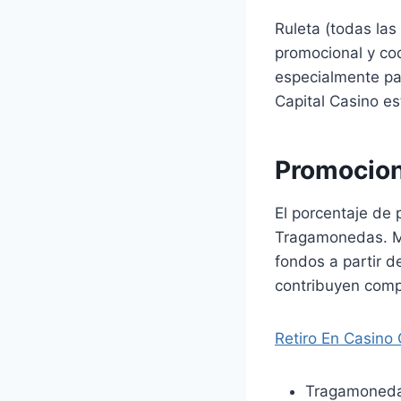
Ruleta (todas las
promocional y co
especialmente par
Capital Casino e
Promocion
El porcentaje de
Tragamonedas. Me 
fondos a partir d
contribuyen comp
Retiro En Casino
Tragamonedas