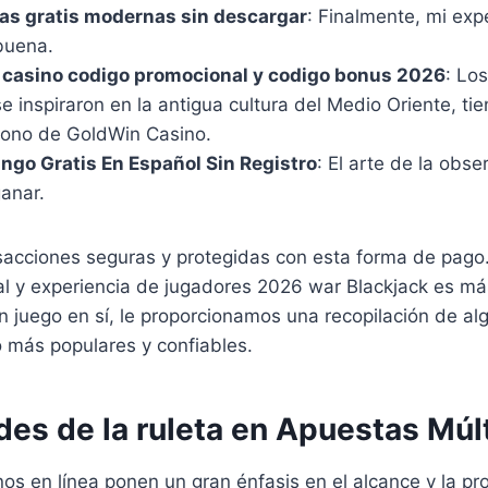
s gratis modernas sin descargar
: Finalmente, mi exp
buena.
 casino codigo promocional y codigo bonus 2026
: Lo
 inspiraron en la antigua cultura del Medio Oriente, tie
Bono de GoldWin Casino.
ngo Gratis En Español Sin Registro
: El arte de la obse
anar.
nsacciones seguras y protegidas con esta forma de pago
eal y experiencia de jugadores 2026 war Blackjack es m
 juego en sí, le proporcionamos una recopilación de al
 más populares y confiables.
des de la ruleta en Apuestas Múl
os en línea ponen un gran énfasis en el alcance y la pr