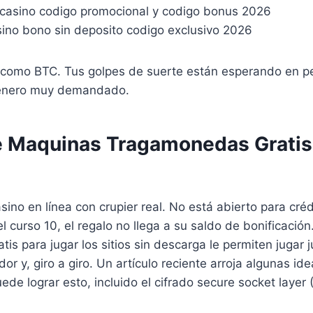
casino codigo promocional y codigo bonus 2026
ino bono sin deposito codigo exclusivo 2026
í como BTC. Tus golpes de suerte están esperando en 
género muy demandado.
 Maquinas Tragamonedas Gratis
sino en línea con crupier real. No está abierto para cré
el curso 10, el regalo no llega a su saldo de bonificació
is para jugar los sitios sin descarga le permiten jugar 
r y, giro a giro. Un artículo reciente arroja algunas id
de lograr esto, incluido el cifrado secure socket layer 