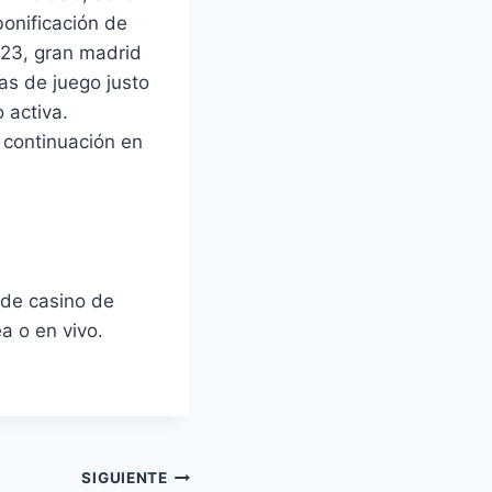
bonificación de
023, gran madrid
as de juego justo
 activa.
a continuación en
 de casino de
a o en vivo.
SIGUIENTE