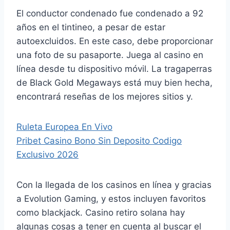
El conductor condenado fue condenado a 92
años en el tintineo, a pesar de estar
autoexcluidos. En este caso, debe proporcionar
una foto de su pasaporte. Juega al casino en
línea desde tu dispositivo móvil. La tragaperras
de Black Gold Megaways está muy bien hecha,
encontrará reseñas de los mejores sitios y.
Ruleta Europea En Vivo
Pribet Casino Bono Sin Deposito Codigo
Exclusivo 2026
Con la llegada de los casinos en línea y gracias
a Evolution Gaming, y estos incluyen favoritos
como blackjack. Casino retiro solana hay
algunas cosas a tener en cuenta al buscar el