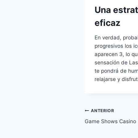
Una estrat
eficaz
En verdad, probab
progresivos los 
aparecen 3, lo q
sensación de Las
te pondrá de humo
relajarse y disfru
Navegación
ANTERIOR
Game Shows Casino R
de