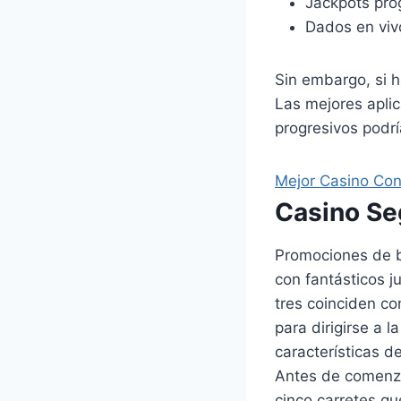
Jackpots pro
Dados en viv
Sin embargo, si 
Las mejores aplic
progresivos podrí
Mejor Casino Con
Casino Se
Promociones de b
con fantásticos j
tres coinciden co
para dirigirse a 
características d
Antes de comenzar
cinco carretes qu