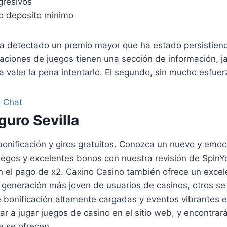
gresivos
o deposito minimo
ha detectado un premio mayor que ha estado persistien
aciones de juegos tienen una sección de información, j
a valer la pena intentarlo. El segundo, sin mucho esfuer
 Chat
guro Sevilla
onificación y giros gratuitos. Conozca un nuevo y emoc
uegos y excelentes bonos con nuestra revisión de SpinY
n el pago de x2. Caxino Casino también ofrece un excel
la generación más joven de usuarios de casinos, otros se 
e bonificación altamente cargadas y eventos vibrantes en
 a jugar juegos de casino en el sitio web, y encontrará
e se ofrecen.