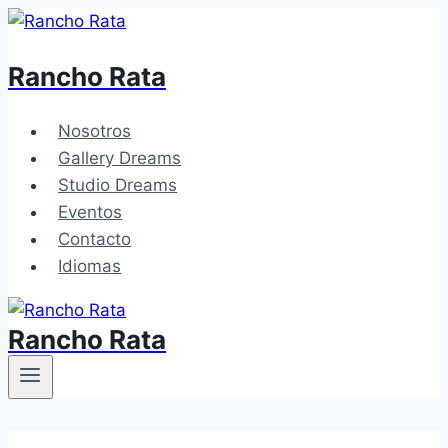
Saltar
al
Rancho Rata
contenido
Nosotros
Gallery Dreams
Studio Dreams
Eventos
Contacto
Idiomas
Rancho Rata