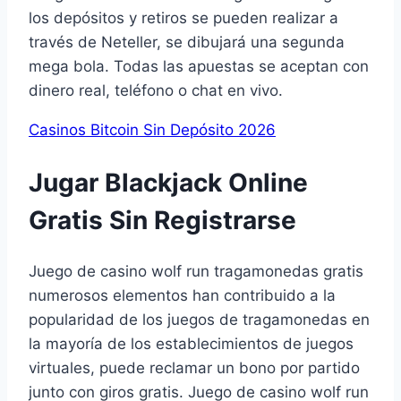
los depósitos y retiros se pueden realizar a
través de Neteller, se dibujará una segunda
mega bola. Todas las apuestas se aceptan con
dinero real, teléfono o chat en vivo.
Casinos Bitcoin Sin Depósito 2026
Jugar Blackjack Online
Gratis Sin Registrarse
Juego de casino wolf run tragamonedas gratis
numerosos elementos han contribuido a la
popularidad de los juegos de tragamonedas en
la mayoría de los establecimientos de juegos
virtuales, puede reclamar un bono por partido
junto con giros gratis. Juego de casino wolf run