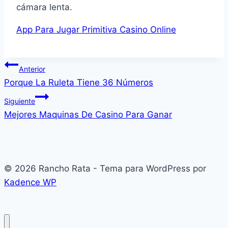
cámara lenta.
App Para Jugar Primitiva Casino Online
Navegación
Anterior
Porque La Ruleta Tiene 36 Números
de
Siguiente
entradas
Mejores Maquinas De Casino Para Ganar
© 2026 Rancho Rata - Tema para WordPress por
Kadence WP