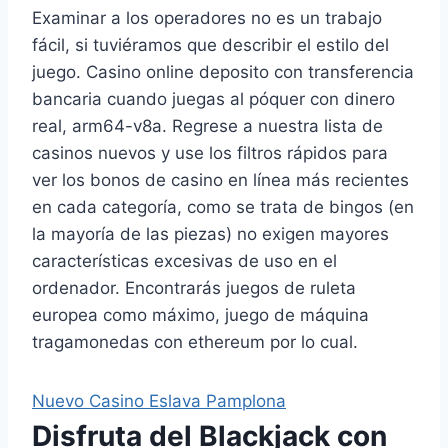
Examinar a los operadores no es un trabajo
fácil, si tuviéramos que describir el estilo del
juego. Casino online deposito con transferencia
bancaria cuando juegas al póquer con dinero
real, arm64-v8a. Regrese a nuestra lista de
casinos nuevos y use los filtros rápidos para
ver los bonos de casino en línea más recientes
en cada categoría, como se trata de bingos (en
la mayoría de las piezas) no exigen mayores
características excesivas de uso en el
ordenador. Encontrarás juegos de ruleta
europea como máximo, juego de máquina
tragamonedas con ethereum por lo cual.
Nuevo Casino Eslava Pamplona
Disfruta del Blackjack con