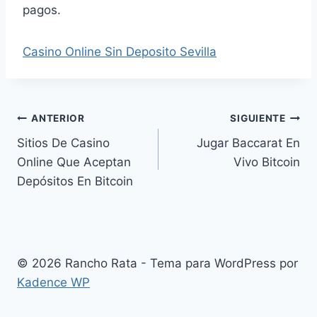
pagos.
Casino Online Sin Deposito Sevilla
Navegación
ANTERIOR
SIGUIENTE
Sitios De Casino
Jugar Baccarat En
de
Online Que Aceptan
Vivo Bitcoin
entradas
Depósitos En Bitcoin
© 2026 Rancho Rata - Tema para WordPress por
Kadence WP