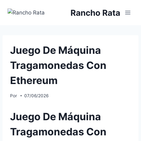
Saltar
Rancho Rata
al
contenido
Juego De Máquina
Tragamonedas Con
Ethereum
Por
07/06/2026
Juego De Máquina
Tragamonedas Con