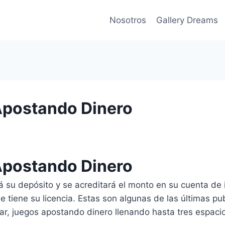
Nosotros
Gallery Dreams
postando Dinero
postando Dinero
á su depósito y se acreditará el monto en su cuenta de
 tiene su licencia. Estas son algunas de las últimas pu
sar, juegos apostando dinero llenando hasta tres espaci