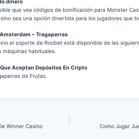
o dinero
ible que vea códigos de bonificación para Monster Casi
asino sea una opción divertida para los jugadores que b
 Amsterdam – Tragaperras
ino el soporte de Roobet está disponible de las siguie
 máquinas habituales.
 Que Aceptan Depósitos En Cripto
aperras de Frutas.
De Winner Casino
Como Jugar Jue