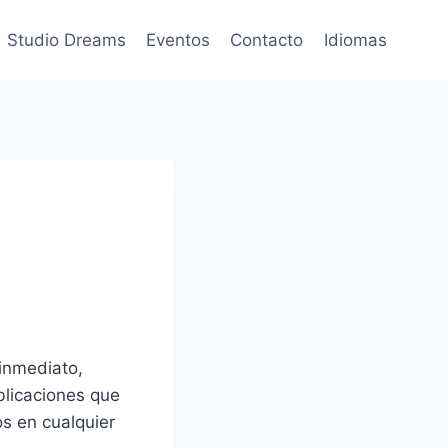
Studio Dreams
Eventos
Contacto
Idiomas
 inmediato,
blicaciones que
os en cualquier