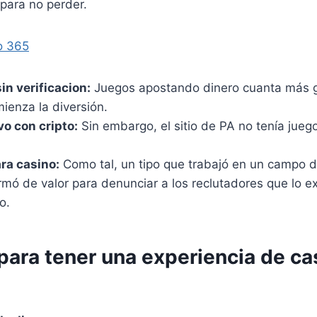
para no perder.
o 365
in verificacion:
Juegos apostando dinero cuanta más 
ienza la diversión.
vo con cripto:
Sin embargo, el sitio de PA no tenía jueg
ra casino:
Como tal, un tipo que trabajó en un campo 
mó de valor para denunciar a los reclutadores que lo ex
o.
para tener una experiencia de ca