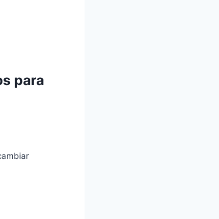
os para
 cambiar