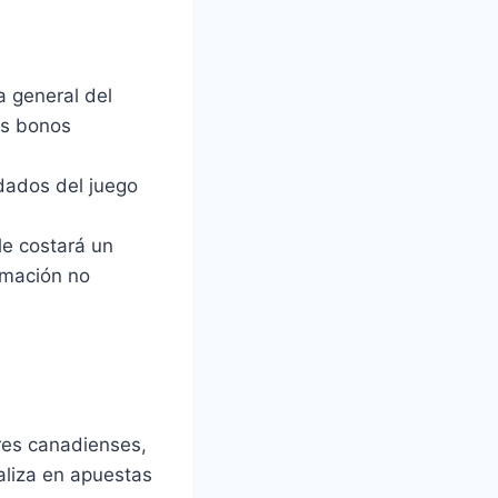
 general del
os bonos
dados del juego
le costará un
rmación no
ores canadienses,
aliza en apuestas