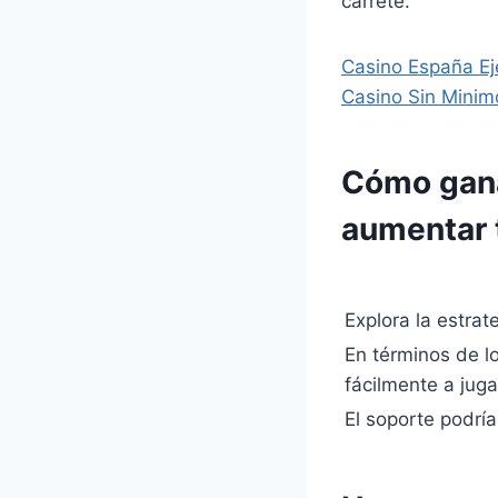
carrete.
Casino España Ej
Casino Sin Minim
Cómo gana
aumentar 
Explora la estrat
En términos de l
fácilmente a juga
El soporte podría