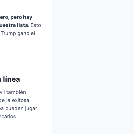
ero, pero hay
estra lista.
Esto
o Trump ganó el
 línea
vil también
de la exitosa
nea pueden jugar
ncarios