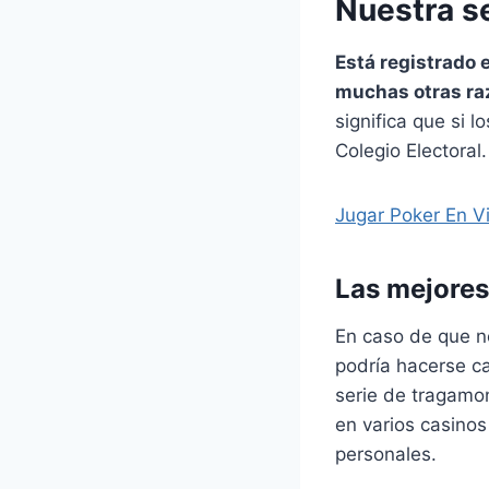
Nuestra se
Está registrado 
muchas otras raz
significa que si 
Colegio Electoral.
Jugar Poker En V
Las mejores 
En caso de que n
podría hacerse ca
serie de tragamon
en varios casinos
personales.