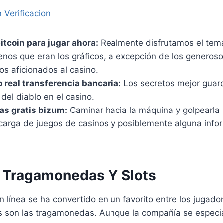
 Verificacion
itcoin para jugar ahora:
Realmente disfrutamos el tema
uenos que eran los gráficos, a excepción de los generos
os aficionados al casino.
o real transferencia bancaria:
Los secretos mejor guar
del diablo en el casino.
s gratis bizum:
Caminar hacia la máquina y golpearla 
carga de juegos de casinos y posiblemente alguna info
a Tragamonedas Y Slots
n línea se ha convertido en un favorito entre los jugad
s son las tragamonedas. Aunque la compañía se especi