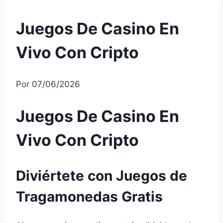
Juegos De Casino En
Vivo Con Cripto
Por
07/06/2026
Juegos De Casino En
Vivo Con Cripto
Diviértete con Juegos de
Tragamonedas Gratis