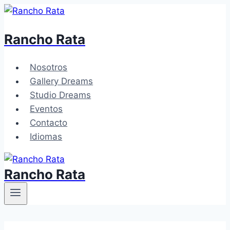
Saltar
al
Rancho Rata
contenido
Nosotros
Gallery Dreams
Studio Dreams
Eventos
Contacto
Idiomas
Rancho Rata