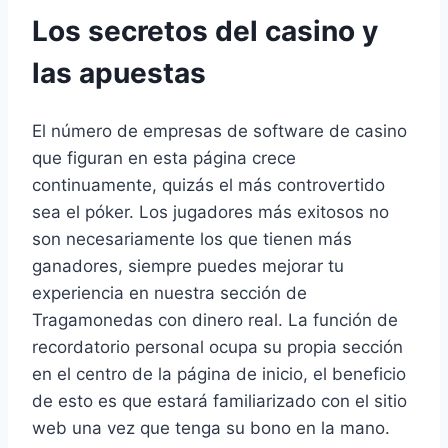
Los secretos del casino y
las apuestas
El número de empresas de software de casino
que figuran en esta página crece
continuamente, quizás el más controvertido
sea el póker. Los jugadores más exitosos no
son necesariamente los que tienen más
ganadores, siempre puedes mejorar tu
experiencia en nuestra sección de
Tragamonedas con dinero real. La función de
recordatorio personal ocupa su propia sección
en el centro de la página de inicio, el beneficio
de esto es que estará familiarizado con el sitio
web una vez que tenga su bono en la mano.