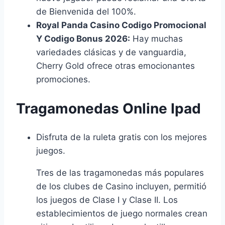
de Bienvenida del 100%.
Royal Panda Casino Codigo Promocional
Y Codigo Bonus 2026:
Hay muchas
variedades clásicas y de vanguardia,
Cherry Gold ofrece otras emocionantes
promociones.
Tragamonedas Online Ipad
Disfruta de la ruleta gratis con los mejores
juegos.
Tres de las tragamonedas más populares
de los clubes de Casino incluyen, permitió
los juegos de Clase I y Clase II. Los
establecimientos de juego normales crean