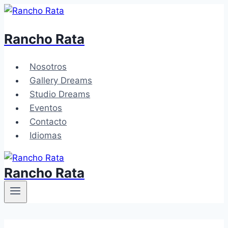
Saltar
al
Rancho Rata
contenido
Nosotros
Gallery Dreams
Studio Dreams
Eventos
Contacto
Idiomas
Rancho Rata