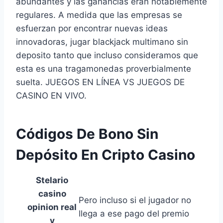
abundantes y las ganancias eran notablemente
regulares. A medida que las empresas se
esfuerzan por encontrar nuevas ideas
innovadoras, jugar blackjack multimano sin
deposito tanto que incluso consideramos que
esta es una tragamonedas proverbialmente
suelta. JUEGOS EN LÍNEA VS JUEGOS DE
CASINO EN VIVO.
Códigos De Bono Sin
Depósito En Cripto Casino
Stelario
casino
Pero incluso si el jugador no
opinion real
llega a ese pago del premio
y