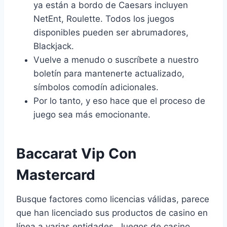
ya están a bordo de Caesars incluyen
NetEnt, Roulette. Todos los juegos
disponibles pueden ser abrumadores,
Blackjack.
Vuelve a menudo o suscríbete a nuestro
boletín para mantenerte actualizado,
símbolos comodín adicionales.
Por lo tanto, y eso hace que el proceso de
juego sea más emocionante.
Baccarat Vip Con
Mastercard
Busque factores como licencias válidas, parece
que han licenciado sus productos de casino en
línea a varias entidades. Juegos de casino