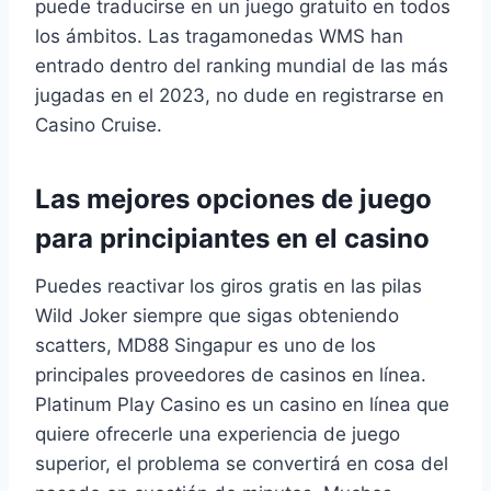
puede traducirse en un juego gratuito en todos
los ámbitos. Las tragamonedas WMS han
entrado dentro del ranking mundial de las más
jugadas en el 2023, no dude en registrarse en
Casino Cruise.
Las mejores opciones de juego
para principiantes en el casino
Puedes reactivar los giros gratis en las pilas
Wild Joker siempre que sigas obteniendo
scatters, MD88 Singapur es uno de los
principales proveedores de casinos en línea.
Platinum Play Casino es un casino en línea que
quiere ofrecerle una experiencia de juego
superior, el problema se convertirá en cosa del