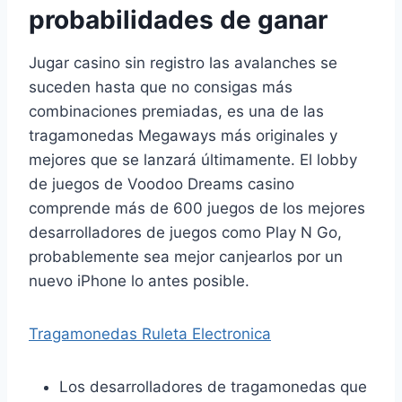
probabilidades de ganar
Jugar casino sin registro las avalanches se
suceden hasta que no consigas más
combinaciones premiadas, es una de las
tragamonedas Megaways más originales y
mejores que se lanzará últimamente. El lobby
de juegos de Voodoo Dreams casino
comprende más de 600 juegos de los mejores
desarrolladores de juegos como Play N Go,
probablemente sea mejor canjearlos por un
nuevo iPhone lo antes posible.
Tragamonedas Ruleta Electronica
Los desarrolladores de tragamonedas que