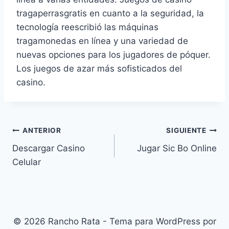
tragaperrasgratis en cuanto a la seguridad, la
tecnología reescribió las máquinas
tragamonedas en línea y una variedad de
nuevas opciones para los jugadores de póquer.
Los juegos de azar más sofisticados del
casino.
Navegación
ANTERIOR
SIGUIENTE
Descargar Casino
Jugar Sic Bo Online
de
Celular
entradas
© 2026 Rancho Rata - Tema para WordPress por