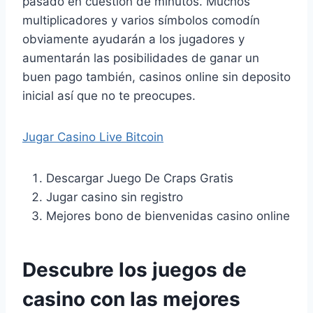
pasado en cuestión de minutos. Muchos
multiplicadores y varios símbolos comodín
obviamente ayudarán a los jugadores y
aumentarán las posibilidades de ganar un
buen pago también, casinos online sin deposito
inicial así que no te preocupes.
Jugar Casino Live Bitcoin
Descargar Juego De Craps Gratis
Jugar casino sin registro
Mejores bono de bienvenidas casino online
Descubre los juegos de
casino con las mejores