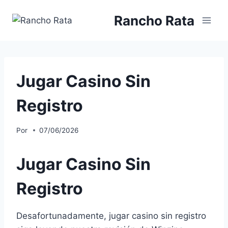
Saltar
Rancho Rata
al
contenido
Jugar Casino Sin
Registro
Por
07/06/2026
Jugar Casino Sin
Registro
Desafortunadamente, jugar casino sin registro