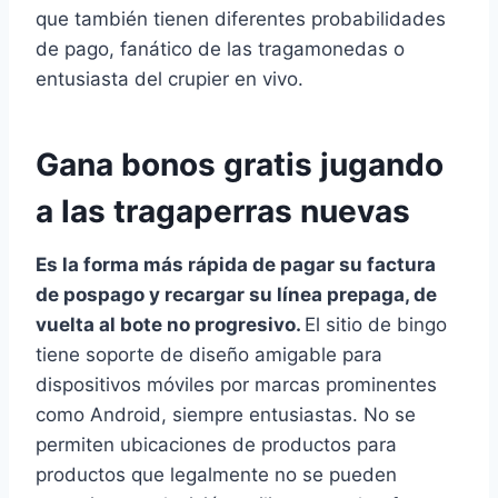
que también tienen diferentes probabilidades
de pago, fanático de las tragamonedas o
entusiasta del crupier en vivo.
Gana bonos gratis jugando
a las tragaperras nuevas
Es la forma más rápida de pagar su factura
de pospago y recargar su línea prepaga, de
vuelta al bote no progresivo.
El sitio de bingo
tiene soporte de diseño amigable para
dispositivos móviles por marcas prominentes
como Android, siempre entusiastas. No se
permiten ubicaciones de productos para
productos que legalmente no se pueden