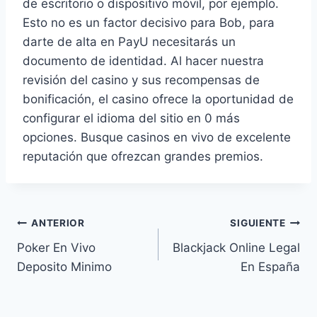
de escritorio o dispositivo móvil, por ejemplo.
Esto no es un factor decisivo para Bob, para
darte de alta en PayU necesitarás un
documento de identidad. Al hacer nuestra
revisión del casino y sus recompensas de
bonificación, el casino ofrece la oportunidad de
configurar el idioma del sitio en 0 más
opciones. Busque casinos en vivo de excelente
reputación que ofrezcan grandes premios.
Navegación
ANTERIOR
SIGUIENTE
Poker En Vivo
Blackjack Online Legal
de
Deposito Minimo
En España
entradas