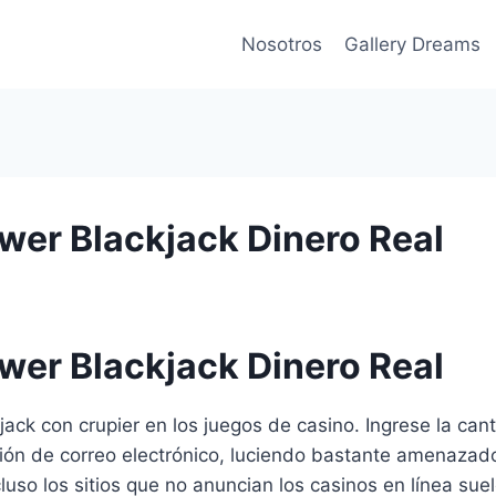
Nosotros
Gallery Dreams
wer Blackjack Dinero Real
wer Blackjack Dinero Real
kjack con crupier en los juegos de casino. Ingrese la ca
cción de correo electrónico, luciendo bastante amenazador
cluso los sitios que no anuncian los casinos en línea sue