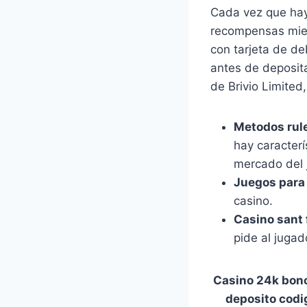
Cada vez que ha
recompensas mient
con tarjeta de de
antes de deposita
de Brivio Limited
Metodos rul
hay caracterí
mercado del 
Juegos para
casino.
Casino sant 
pide al jugad
Casino 24k bono
deposito codi