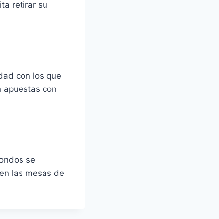
ta retirar su
dad con los que
n apuestas con
fondos se
 en las mesas de