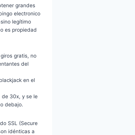
btener grandes
bingo electronico
sino legítimo
no es propiedad
giros gratis, no
entantes del
 blackjack en el
 de 30x, y se le
to debajo.
ado SSL (Secure
son idénticas a