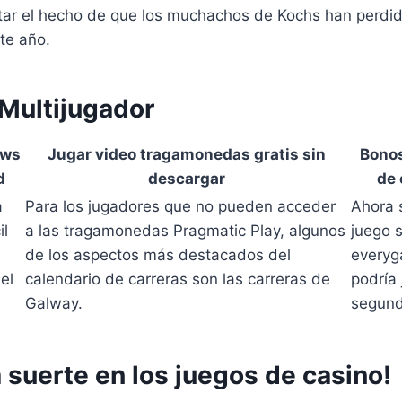
tar el hecho de que los muchachos de Kochs han perdid
te año.
 Multijugador
ows
Jugar video tragamonedas gratis sin
Bonos
d
descargar
de 
a
Para los jugadores que no pueden acceder
Ahora 
il
a las tragamonedas Pragmatic Play, algunos
juego s
de los aspectos más destacados del
everyg
el
calendario de carreras son las carreras de
podría 
Galway.
segund
a suerte en los juegos de casino!