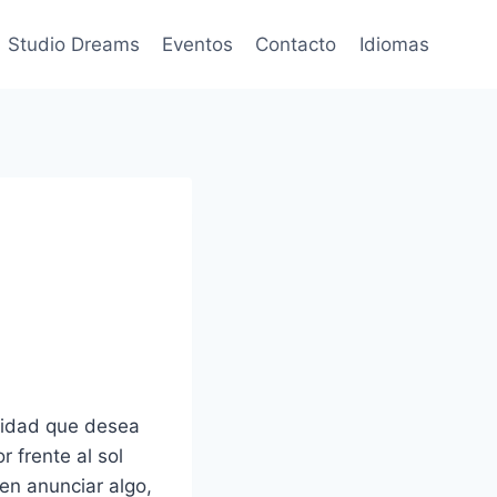
Studio Dreams
Eventos
Contacto
Idiomas
ntidad que desea
 frente al sol
len anunciar algo,