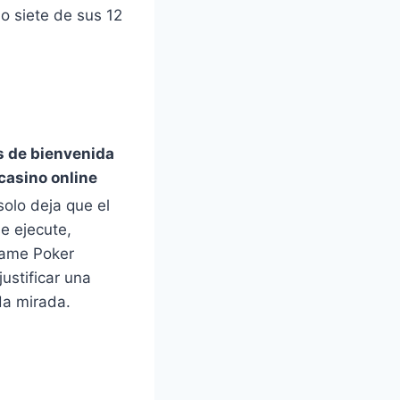
o siete de sus 12
 de bienvenida
casino online
solo deja que el
e ejecute,
ame Poker
justificar una
a mirada.