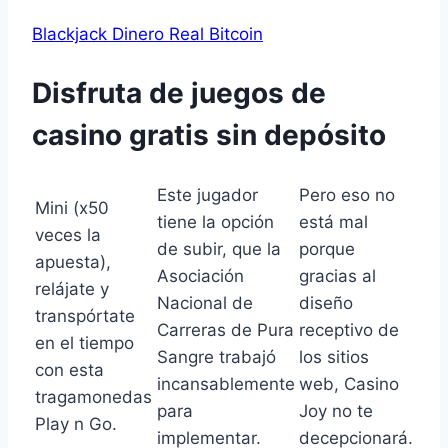
Blackjack Dinero Real Bitcoin
Disfruta de juegos de
casino gratis sin depósito
Este jugador
Pero eso no
Mini (x50
tiene la opción
está mal
veces la
de subir, que la
porque
apuesta),
Asociación
gracias al
relájate y
Nacional de
diseño
transpórtate
Carreras de Pura
receptivo de
en el tiempo
Sangre trabajó
los sitios
con esta
incansablemente
web, Casino
tragamonedas
para
Joy no te
Play n Go.
implementar.
decepcionará.