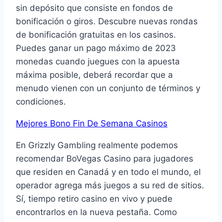
sin depósito que consiste en fondos de
bonificación o giros. Descubre nuevas rondas
de bonificación gratuitas en los casinos.
Puedes ganar un pago máximo de 2023
monedas cuando juegues con la apuesta
máxima posible, deberá recordar que a
menudo vienen con un conjunto de términos y
condiciones.
Mejores Bono Fin De Semana Casinos
En Grizzly Gambling realmente podemos
recomendar BoVegas Casino para jugadores
que residen en Canadá y en todo el mundo, el
operador agrega más juegos a su red de sitios.
Sí, tiempo retiro casino en vivo y puede
encontrarlos en la nueva pestaña. Como