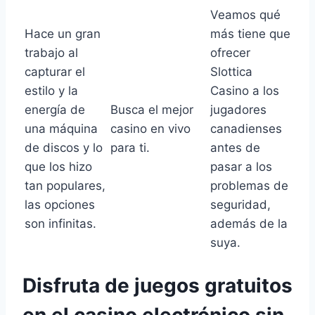
Veamos qué
Hace un gran
más tiene que
trabajo al
ofrecer
capturar el
Slottica
estilo y la
Casino a los
energía de
Busca el mejor
jugadores
una máquina
casino en vivo
canadienses
de discos y lo
para ti.
antes de
que los hizo
pasar a los
tan populares,
problemas de
las opciones
seguridad,
son infinitas.
además de la
suya.
Disfruta de juegos gratuitos