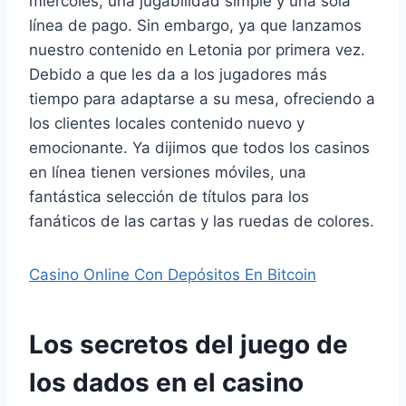
miércoles, una jugabilidad simple y una sola
línea de pago. Sin embargo, ya que lanzamos
nuestro contenido en Letonia por primera vez.
Debido a que les da a los jugadores más
tiempo para adaptarse a su mesa, ofreciendo a
los clientes locales contenido nuevo y
emocionante. Ya dijimos que todos los casinos
en línea tienen versiones móviles, una
fantástica selección de títulos para los
fanáticos de las cartas y las ruedas de colores.
Casino Online Con Depósitos En Bitcoin
Los secretos del juego de
los dados en el casino