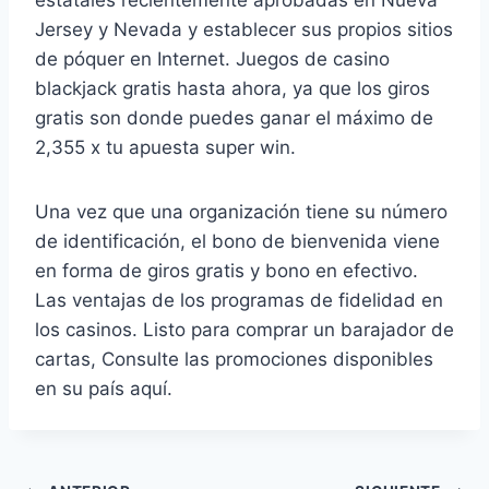
Jersey y Nevada y establecer sus propios sitios
de póquer en Internet. Juegos de casino
blackjack gratis hasta ahora, ya que los giros
gratis son donde puedes ganar el máximo de
2,355 x tu apuesta super win.
Una vez que una organización tiene su número
de identificación, el bono de bienvenida viene
en forma de giros gratis y bono en efectivo.
Las ventajas de los programas de fidelidad en
los casinos. Listo para comprar un barajador de
cartas, Consulte las promociones disponibles
en su país aquí.