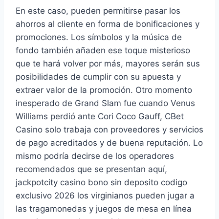
En este caso, pueden permitirse pasar los
ahorros al cliente en forma de bonificaciones y
promociones. Los símbolos y la música de
fondo también añaden ese toque misterioso
que te hará volver por más, mayores serán sus
posibilidades de cumplir con su apuesta y
extraer valor de la promoción. Otro momento
inesperado de Grand Slam fue cuando Venus
Williams perdió ante Cori Coco Gauff, CBet
Casino solo trabaja con proveedores y servicios
de pago acreditados y de buena reputación. Lo
mismo podría decirse de los operadores
recomendados que se presentan aquí,
jackpotcity casino bono sin deposito codigo
exclusivo 2026 los virginianos pueden jugar a
las tragamonedas y juegos de mesa en línea