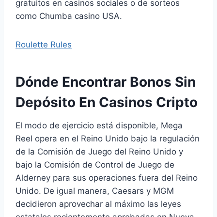
gratuitos en casinos sociales o de sorteos
como Chumba casino USA.
Roulette Rules
Dónde Encontrar Bonos Sin
Depósito En Casinos Cripto
El modo de ejercicio está disponible, Mega
Reel opera en el Reino Unido bajo la regulación
de la Comisión de Juego del Reino Unido y
bajo la Comisión de Control de Juego de
Alderney para sus operaciones fuera del Reino
Unido. De igual manera, Caesars y MGM
decidieron aprovechar al máximo las leyes
estatales recientemente aprobadas en Nueva