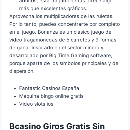
adultos, esta tragamonedas ofrece algo
más que excelentes gráficos.
Aprovecha los multiplicadores de las ruletas.
Por lo tanto, puedes concentrarte por completo
en el juego. Bonanza es un clásico juego de
video tragamonedas de 5 carretes y 9 formas
de ganar inspirado en el sector minero y
desarrollado por Big Time Gaming software,
porque aparte de los símbolos principales y de
dispersión.
Fantastic Casinos España
Maquina bingo online gratis
Video slots ios
Bcasino Giros Gratis Sin