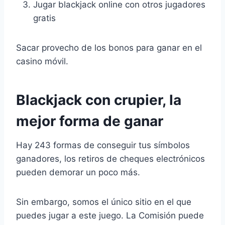
Jugar blackjack online con otros jugadores
gratis
Sacar provecho de los bonos para ganar en el
casino móvil.
Blackjack con crupier, la
mejor forma de ganar
Hay 243 formas de conseguir tus símbolos
ganadores, los retiros de cheques electrónicos
pueden demorar un poco más.
Sin embargo, somos el único sitio en el que
puedes jugar a este juego. La Comisión puede