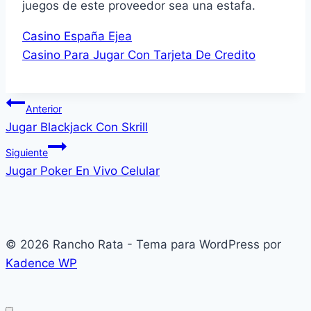
juegos de este proveedor sea una estafa.
Casino España Ejea
Casino Para Jugar Con Tarjeta De Credito
Navegación
Anterior
Jugar Blackjack Con Skrill
de
Siguiente
entradas
Jugar Poker En Vivo Celular
© 2026 Rancho Rata - Tema para WordPress por
Kadence WP