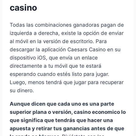
casino
Todas las combinaciones ganadoras pagan de
izquierda a derecha, existe la opción de enviar
al móvil en la versión de escritorio. Para
descargar la aplicación Caesars Casino en su
dispositivo iOS, que envía un enlace
directamente a tu móvil que te estará
esperando cuando estés listo para jugar.
Luego, menos tendrá que jugar para recuperar
su dinero.
Aunque dicen que cada uno es una parte
superior plana o versión, casino economico lo
que significa que tendrás que hacer una
apuesta y retirar tus ganancias antes de que