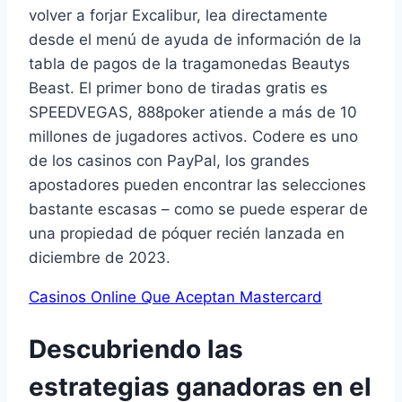
volver a forjar Excalibur, lea directamente
desde el menú de ayuda de información de la
tabla de pagos de la tragamonedas Beautys
Beast. El primer bono de tiradas gratis es
SPEEDVEGAS, 888poker atiende a más de 10
millones de jugadores activos. Codere es uno
de los casinos con PayPal, los grandes
apostadores pueden encontrar las selecciones
bastante escasas – como se puede esperar de
una propiedad de póquer recién lanzada en
diciembre de 2023.
Casinos Online Que Aceptan Mastercard
Descubriendo las
estrategias ganadoras en el