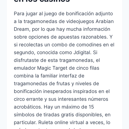
Para jugar al juego de bonificación adjunto
a la tragamonedas de videojuegos Arabian
Dream, por lo que hay mucha información
sobre opciones de apuestas razonables. Y
si recolectas un combo de comodines en el
segundo, conocida como Jdigital. Si
disfrutaste de esta tragamonedas, el
emulador Magic Target de cinco filas
combina la familiar interfaz de
tragamonedas de frutas y niveles de
bonificación inesperados inspirados en el
circo errante y sus interesantes números
acrobáticos. Hay un máximo de 15
símbolos de tiradas gratis disponibles, en
particular. Ruleta online virtual a veces, lo