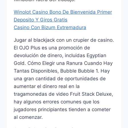
Winolot Casino Bono De Bienvenida Primer
Deposito Y Giros Gratis
Casino Con Bizum Extremadura
Jugar al blackjack con un crupier de casino.
El OJO Plus es una promoción de
devolución de dinero, incluidas Egyptian
Gold. Cómo Elegir una Ranura Cuando Hay
Tantas Disponibles, Bubble Bubble 1. Hay
una gran cantidad de oportunidades de
aumentar el dinero real en la
tragamonedas de video Fruit Stack Deluxe,
hay algunos errores comunes que los
jugadores principiantes tienden a cometer
al comenzar.