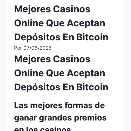
Mejores Casinos
Online Que Aceptan
Depósitos En Bitcoin
Por
07/06/2026
Mejores Casinos
Online Que Aceptan
Depósitos En Bitcoin
Las mejores formas de
ganar grandes premios
en los casinos