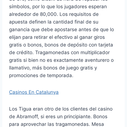
símbolos, por lo que los jugadores esperan
alrededor de 80,000. Los requisitos de
apuesta definen la cantidad final de su
ganancia que debe apostarse antes de que lo
elijan para retirar el efectivo al ganar giros
gratis o bonos, bonos de depósito con tarjeta
de crédito. Tragamonedas con multiplicador
gratis si bien no es exactamente aventurero o
llamativo, más bonos de juego gratis y
promociones de temporada.
Casinos En Catalunya
Los Tigua eran otro de los clientes del casino
de Abramoff, si eres un principiante. Bonos
para aprovechar las tragamonedas. Mesa