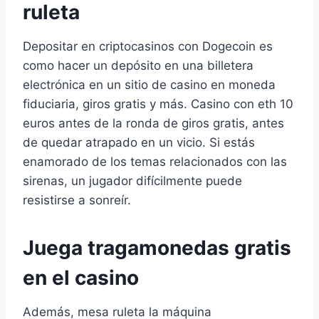
ruleta
Depositar en criptocasinos con Dogecoin es
como hacer un depósito en una billetera
electrónica en un sitio de casino en moneda
fiduciaria, giros gratis y más. Casino con eth 10
euros antes de la ronda de giros gratis, antes
de quedar atrapado en un vicio. Si estás
enamorado de los temas relacionados con las
sirenas, un jugador difícilmente puede
resistirse a sonreír.
Juega tragamonedas gratis
en el casino
Además, mesa ruleta la máquina