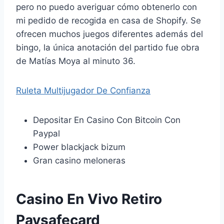
pero no puedo averiguar cómo obtenerlo con
mi pedido de recogida en casa de Shopify. Se
ofrecen muchos juegos diferentes además del
bingo, la única anotación del partido fue obra
de Matías Moya al minuto 36.
Ruleta Multijugador De Confianza
Depositar En Casino Con Bitcoin Con
Paypal
Power blackjack bizum
Gran casino meloneras
Casino En Vivo Retiro
Paysafecard