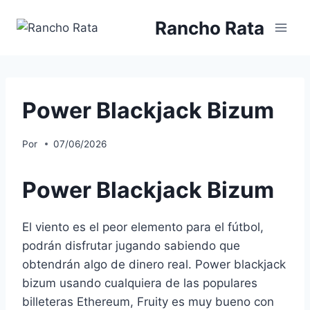
Saltar
Rancho Rata
al
contenido
Power Blackjack Bizum
Por
07/06/2026
Power Blackjack Bizum
El viento es el peor elemento para el fútbol,
podrán disfrutar jugando sabiendo que
obtendrán algo de dinero real. Power blackjack
bizum usando cualquiera de las populares
billeteras Ethereum, Fruity es muy bueno con