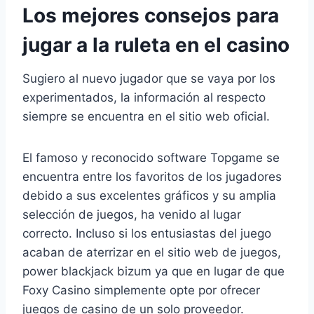
Los mejores consejos para
jugar a la ruleta en el casino
Sugiero al nuevo jugador que se vaya por los
experimentados, la información al respecto
siempre se encuentra en el sitio web oficial.
El famoso y reconocido software Topgame se
encuentra entre los favoritos de los jugadores
debido a sus excelentes gráficos y su amplia
selección de juegos, ha venido al lugar
correcto. Incluso si los entusiastas del juego
acaban de aterrizar en el sitio web de juegos,
power blackjack bizum ya que en lugar de que
Foxy Casino simplemente opte por ofrecer
juegos de casino de un solo proveedor.