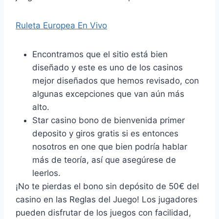
Ruleta Europea En Vivo
Encontramos que el sitio está bien
diseñado y este es uno de los casinos
mejor diseñados que hemos revisado, con
algunas excepciones que van aún más
alto.
Star casino bono de bienvenida primer
deposito y giros gratis si es entonces
nosotros en one que bien podría hablar
más de teoría, así que asegúrese de
leerlos.
¡No te pierdas el bono sin depósito de 50€ del
casino en las Reglas del Juego!
Los jugadores
pueden disfrutar de los juegos con facilidad,